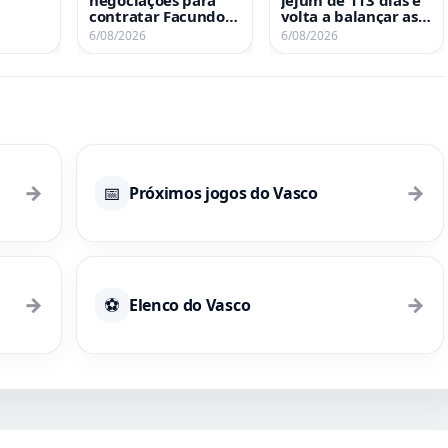
contratar Facundo
volta a balançar as
Colidio, revela
redes
6/08/2026
6/08/2026
mores
jornalista argentino
→
→
📅
Próximos jogos do Vasco
→
→
⚽
Elenco do Vasco