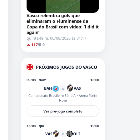
Vasco relembra gols que
eliminaram o Fluminense da
Copa do Brasil com vídeo: ‘I did it
again’
quinta-feira, 06/08/2026 às 01:17
🔥 117
💬 0
PRÓXIMOS JOGOS DO VASCO
09/08 · dom
16:00
BAH
VAS
x
Campeonato Brasileiro Série A
• Arena Fonte
Nova
Ver pré-jogo completo
13/08 · qui
19:00
VAS
OLI
x