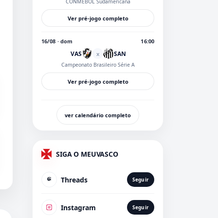
CONMEBOL Sudamericana
Ver pré-jogo completo
16/08 · dom
16:00
VAS
SAN
x
Campeonato Brasileiro Série A
Ver pré-jogo completo
ver calendário completo
SIGA O MEUVASCO
Threads
Seguir
Instagram
Seguir