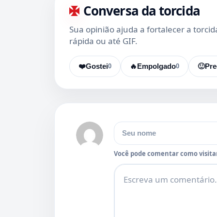
Conversa da torcida
Sua opinião ajuda a fortalecer a torci
rápida ou até GIF.
❤️
Gostei
0
🔥
Empolgado
0
🙂
Pre
Nome
Você pode comentar como visitan
Comentário