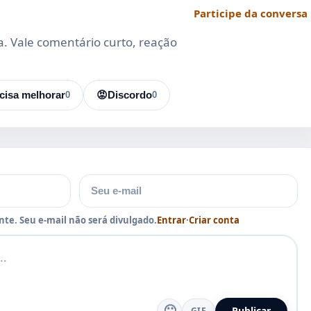
Participe da conversa
da. Vale comentário curto, reação
cisa melhorar
0
😡
Discordo
0
E-mail
te. Seu e-mail não será divulgado.
Entrar
·
Criar conta
🙂
Publicar
GIF