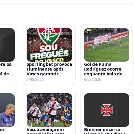
re os
Sportingbet provoca
Gol de Puma
Fluminense após
Rodríguez ocorre
 6 de
Vasco garantir
enquanto bola de
classificação
gol anulado de
6/08/2026
6/08/2026
David ainda está na
rede do Fluminense
ez
Vasco avança em
Brenner encerra
negociações para
jejum de 113 dias e