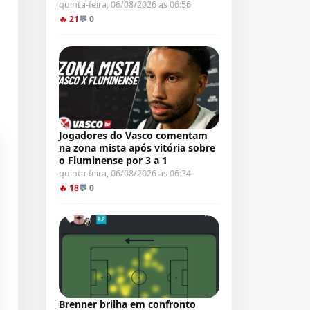
quinta-feira, 06/08/2026 às 06:56
🔥 21
💬 0
Jogadores do Vasco comentam
na zona mista após vitória sobre
o Fluminense por 3 a 1
quinta-feira, 06/08/2026 às 06:34
🔥 18
💬 0
Brenner brilha em confronto