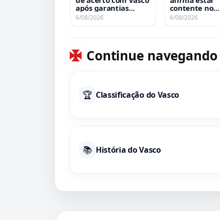
após garantias
contente no
bancárias serem
América-MEX,
6/08/2026
6/08/2026
obtidas
apesar de ru
sobre o Vasco
Continue navegando
🏆
Classificação do Vasco
📚
História do Vasco