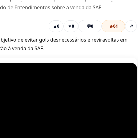
do de Entendimentos sobre a venda da SAF
💬
0
🔥
61
↗
▲
0
▼
0
bjetivo de evitar gols desnecessários e reviravoltas em
ção à venda da SAF.