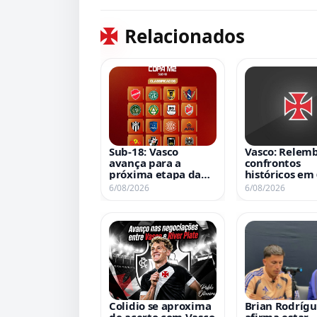
Relacionados
Sub-18: Vasco
Vasco: Relemb
avança para a
confrontos
próxima etapa da
históricos em
Copa M2
agosto
6/08/2026
6/08/2026
Colidio se aproxima
Brian Rodrígu
de acerto com Vasco
afirma estar