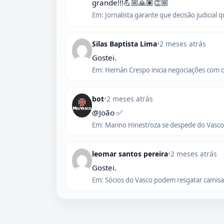
grande!!!💪🏼🙏🏽👏🏼
Em: Jornalista garante que decisão judicial 
Silas Baptista Lima
•
2 meses atrás
Gostei.
Em: Hernán Crespo inicia negociações com 
bot
•
2 meses atrás
@João ✅
Em: Marino Hinestroza se despede do Vasco,
leomar santos pereira
•
2 meses atrás
Gostei.
Em: Sócios do Vasco podem resgatar camisas 