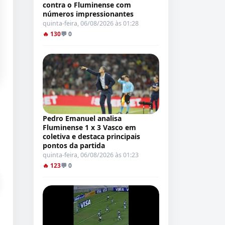
contra o Fluminense com
números impressionantes
quinta-feira, 06/08/2026 às 01:28
🔥 130
💬 0
Pedro Emanuel analisa
Fluminense 1 x 3 Vasco em
coletiva e destaca principais
pontos da partida
quinta-feira, 06/08/2026 às 01:23
🔥 123
💬 0