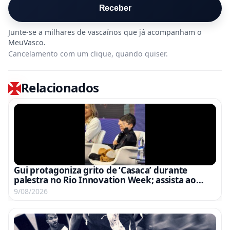
Receber
Cancelamento com um clique, quando quiser.
Relacionados
Gui protagoniza grito de ‘Casaca’ durante
palestra no Rio Innovation Week; assista ao
vídeo
9/08/2026