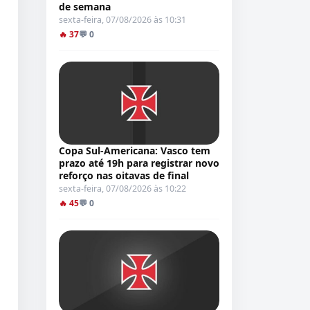
de semana
sexta-feira, 07/08/2026 às 10:31
🔥 37
💬 0
Copa Sul-Americana: Vasco tem
prazo até 19h para registrar novo
reforço nas oitavas de final
sexta-feira, 07/08/2026 às 10:22
🔥 45
💬 0