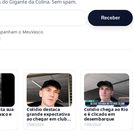
s do Gigante da Colina. Sem spam.
Receber
.
ta sua
Colidio destaca
Colidio chega ao Rio
sco e
grande expectativa
e é clicado em
ao chegar em clube
desembarque
 no
de grande porte
7/08/2026
7/08/2026