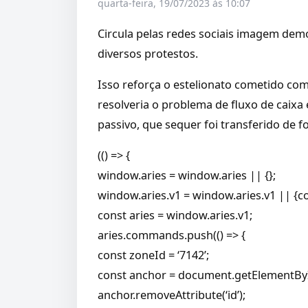
quarta-feira, 19/07/2023 às 10:07
Circula pelas redes sociais imagem dem
diversos protestos.
Isso reforça o estelionato cometido co
resolveria o problema de fluxo de caixa
passivo, que sequer foi transferido de f
(() => {
window.aries = window.aries || {};
window.aries.v1 = window.aries.v1 || {c
const aries = window.aries.v1;
aries.commands.push(() => {
const zoneId = ‘7142’;
const anchor = document.getElementByI
anchor.removeAttribute(‘id’);