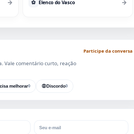
→
→
⚽
Elenco do Vasco
Participe da conversa
da. Vale comentário curto, reação
cisa melhorar
0
😡
Discordo
0
E-mail