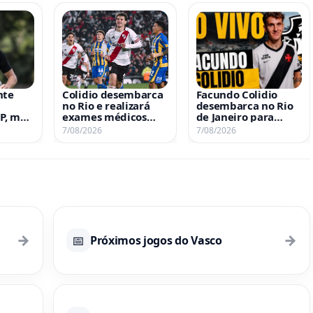
nte
Colidio desembarca
Facundo Colidio
no Rio e realizará
desembarca no Rio
JP, mas
exames médicos
de Janeiro para
m
nesta sexta-feira
reforçar o time
7/08/2026
7/08/2026
ompra
→
→
📅
Próximos jogos do Vasco