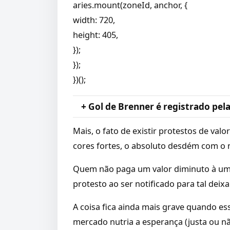
aries.mount(zoneId, anchor, {
width: 720,
height: 405,
});
});
})();
+ Gol de Brenner é registrado pe
Mais, o fato de existir protestos de va
cores fortes, o absoluto desdém com o 
Quem não paga um valor diminuto à um 
protesto ao ser notificado para tal deix
A coisa fica ainda mais grave quando e
mercado nutria a esperança (justa ou n