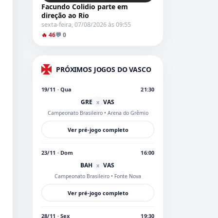
Facundo Colidio parte em
direção ao Rio
sexta-feira, 07/08/2026 às 09:55
🔥 46
💬 0
PRÓXIMOS JOGOS DO VASCO
19/11 · Qua
21:30
GRE
VAS
x
Campeonato Brasileiro
• Arena do Grêmio
Ver pré-jogo completo
23/11 · Dom
16:00
BAH
VAS
x
Campeonato Brasileiro
• Fonte Nova
Ver pré-jogo completo
28/11 · Sex
19:30