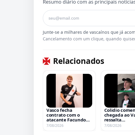
Resumo diário com as principais notícia
Seu e-mail
Cancelamento com um clique, quando quiser
Relacionados
Vasco fecha
Colidio comen
contrato com o
chegada ao Va
atacante Facundo
ressalta
Colidio
versatilidade
7/08/2026
7/08/2026
ataque