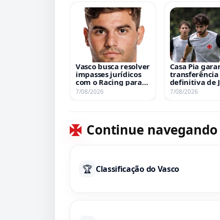
Vasco busca resolver
Casa Pia gara
impasses jurídicos
transferência
com o Racing para
definitiva de 
oficializar
Vasco manté
7/08/2026
7/08/2026
contratação de Sosa
opção de rec
Continue navegando
🏆
Classificação do Vasco