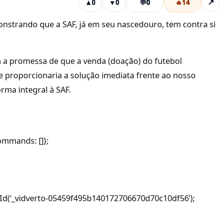
💬
0
🔥
14
↗
▲
0
▼
0
onstrando que a SAF, já em seu nascedouro, tem contra si
m a promessa de que a venda (doação) do futebol
 e proporcionaria a solução imediata frente ao nosso
orma integral à SAF.
ommands: []};
d(‘_vidverto-05459f495b140172706670d70c10df56’);