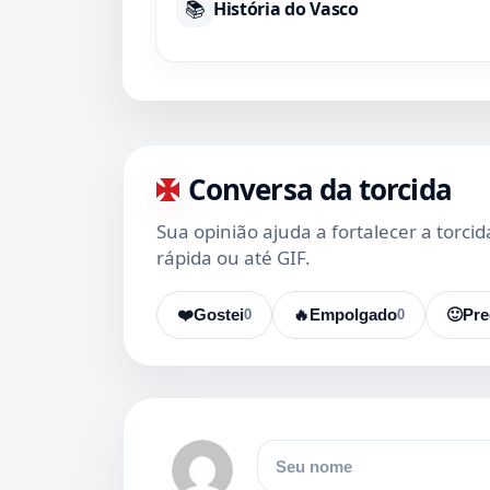
📚
História do Vasco
Conversa da torcida
Sua opinião ajuda a fortalecer a torci
rápida ou até GIF.
❤️
Gostei
0
🔥
Empolgado
0
🙂
Pre
Nome