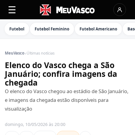
☰
Futebol
Futebol Feminino
Futebol Americano
Bas
›
MeuVasco
Últimas notícias
Elenco do Vasco chega a São
Januário; confira imagens da
chegada
O elenco do Vasco chegou ao estádio de São Januário,
e imagens da chegada estão disponíveis para
visualização
domingo, 10/05/2026 às 20:00