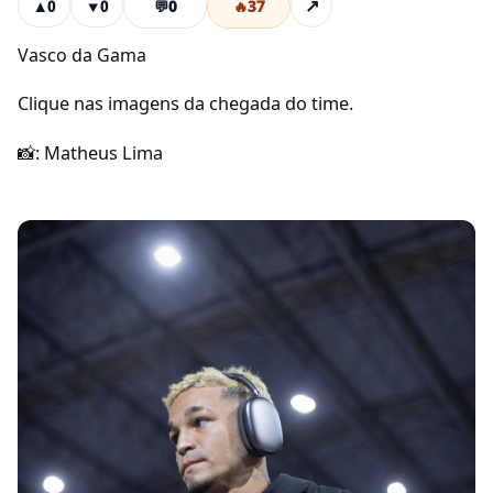
💬
0
🔥
37
↗
▲
0
▼
0
Vasco da Gama
Clique nas imagens da chegada do time.
📸: Matheus Lima