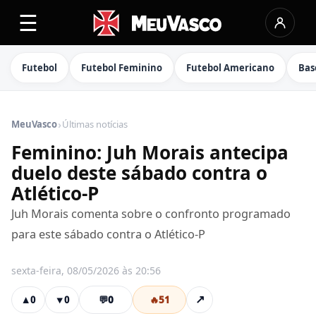
☰
Futebol
Futebol Feminino
Futebol Americano
Bas
›
MeuVasco
Últimas notícias
Feminino: Juh Morais antecipa
duelo deste sábado contra o
Atlético-P
Juh Morais comenta sobre o confronto programado
para este sábado contra o Atlético-P
sexta-feira, 08/05/2026 às 20:56
💬
0
🔥
51
↗
▲
0
▼
0