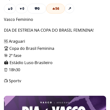
💬
0
🔥
56
↗
▲
0
▼
0
Vasco Feminino
DIA DE ESTREIA NA COPA DO BRASIL FEMININA!
🆚 Araguari
🏆 Copa do Brasil Feminina
🎯 2ª fase
🏟 Estádio Luso-Brasileiro
⏰ 18h30
📺 Sportv