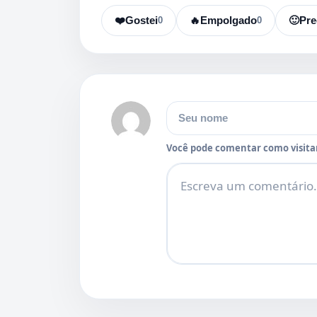
❤️
Gostei
0
🔥
Empolgado
0
🙂
Pre
Nome
Você pode comentar como visitan
Comentário