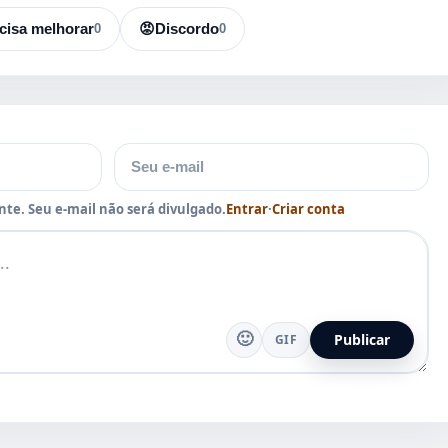
cisa melhorar
0
😡
Discordo
0
E-mail
te. Seu e-mail não será divulgado.
Entrar
·
Criar conta
🙂
Publicar
GIF