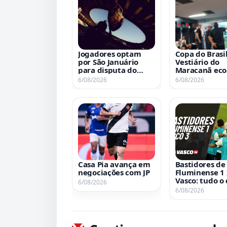
Jogadores optam
Copa do Brasil
por São Januário
Vestiário do
para disputa do
Maracanã eco
mata-mata
o tradicional 
6/08/2026
6/08/2026
de ‘Casaca’ ap
classificação 
quartas; assis
vídeo
Casa Pia avança em
Bastidores de
negociações com JP
Fluminense 1 
Vasco: tudo o
6/08/2026
aconteceu no
6/08/2026
bastidores da
partida