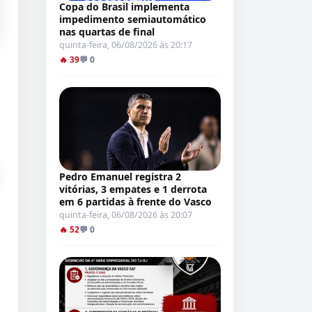
Copa do Brasil implementa
impedimento semiautomático
nas quartas de final
quinta-feira, 06/08/2026 às 20:17
🔥 39
💬 0
Pedro Emanuel registra 2
vitórias, 3 empates e 1 derrota
em 6 partidas à frente do Vasco
quinta-feira, 06/08/2026 às 20:07
🔥 52
💬 0