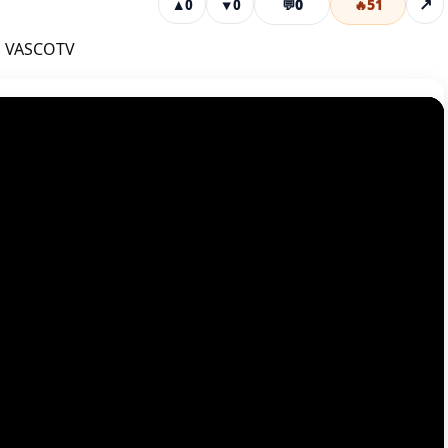
💬
0
🔥
51
↗
▲
0
▼
0
| VASCOTV