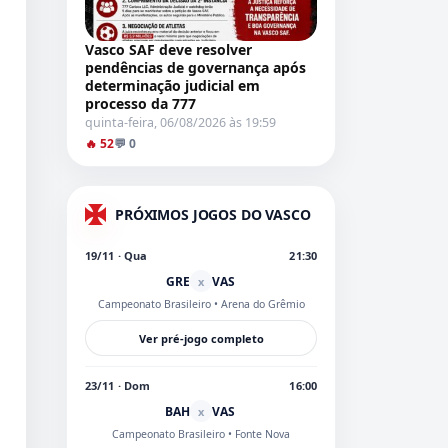
Vasco SAF deve resolver
pendências de governança após
determinação judicial em
processo da 777
quinta-feira, 06/08/2026 às 19:59
🔥 52
💬 0
PRÓXIMOS JOGOS DO VASCO
19/11 · Qua
21:30
GRE
VAS
x
Campeonato Brasileiro
• Arena do Grêmio
Ver pré-jogo completo
23/11 · Dom
16:00
BAH
VAS
x
Campeonato Brasileiro
• Fonte Nova