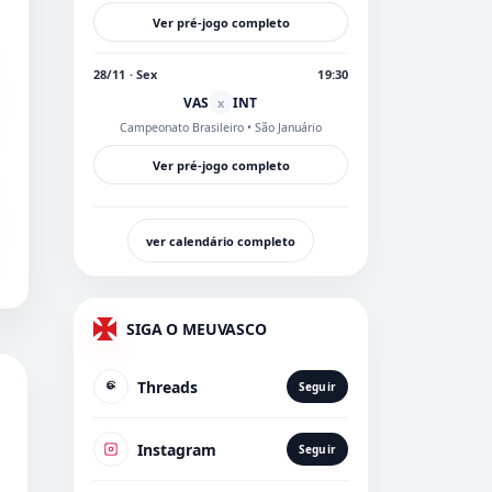
Ver pré-jogo completo
28/11 · Sex
19:30
VAS
INT
x
Campeonato Brasileiro
• São Januário
Ver pré-jogo completo
ver calendário completo
SIGA O MEUVASCO
Threads
Seguir
Instagram
Seguir