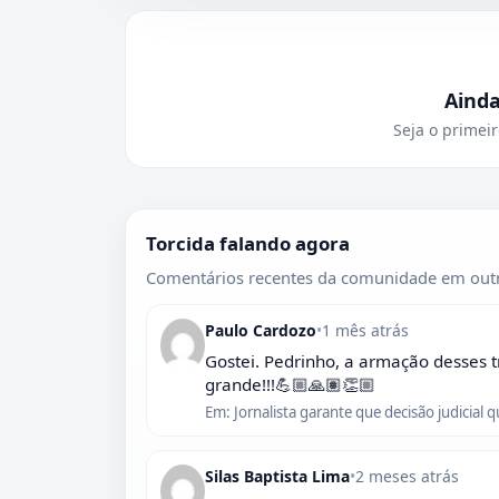
Aind
Seja o primeir
Torcida falando agora
Comentários recentes da comunidade em outr
Paulo Cardozo
•
1 mês atrás
Gostei. Pedrinho, a armação desses t
grande!!!💪🏼🙏🏽👏🏼
Em: Jornalista garante que decisão judicial 
Silas Baptista Lima
•
2 meses atrás