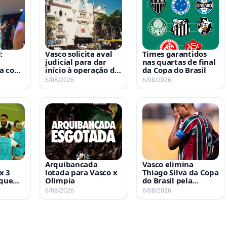
:
Vasco solicita aval
Times garantidos
judicial para dar
nas quartas de final
a com
início à operação de
da Copa do Brasil
grito
revenda da SAF
6/08/2026
6/08/2026
ós
às
ta ao
Arquibancada
Vasco elimina
x 3
lotada para Vasco x
Thiago Silva da Copa
 que
Olimpia
do Brasil pela
s
terceira vez
6/08/2026
6/08/2026