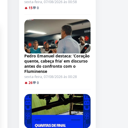
sexta-feira, 07/08/2026 às 00:58
🔥 15
💬 0
Pedro Emanuel destaca: ‘Coração
quente, cabeça fria’ em discurso
antes do confronto com o
Fluminense
sexta-feira, 07/08/2026 às 00:28
🔥 26
💬 0