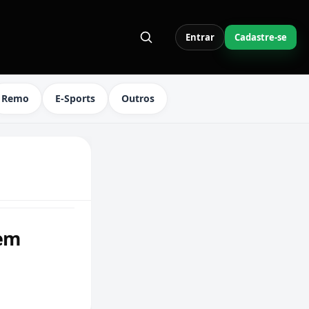
Entrar
Cadastre-se
S LINKS DO MENU
Remo
E-Sports
Outros
uem