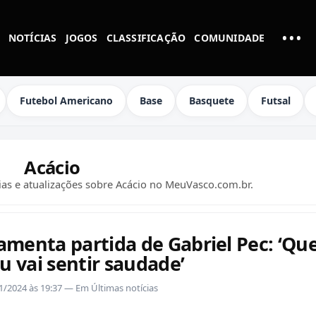
•••
NOTÍCIAS
JOGOS
CLASSIFICAÇÃO
COMUNIDADE
MAI
Futebol Americano
Base
Basquete
Futsal
Acácio
rias e atualizações sobre Acácio no MeuVasco.com.br.
lamenta partida de Gabriel Pec: ‘Q
u vai sentir saudade’
01/2024 às 19:37 — Em Últimas notícias