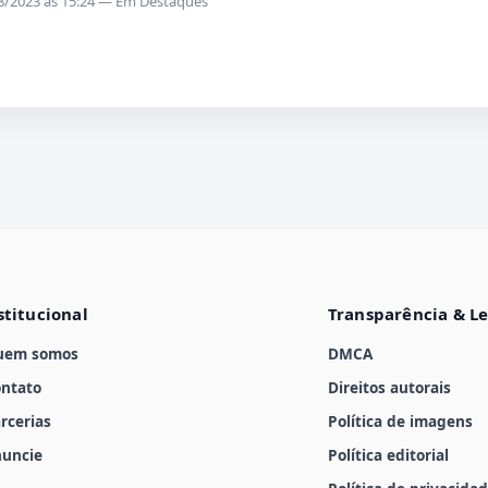
/08/2023 às 15:24 — Em Destaques
stitucional
Transparência & L
uem somos
DMCA
ntato
Direitos autorais
rcerias
Política de imagens
uncie
Política editorial