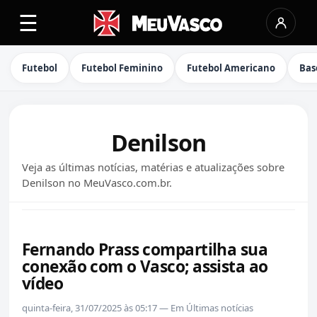
☰
Futebol
Futebol Feminino
Futebol Americano
Bas
Denilson
Veja as últimas notícias, matérias e atualizações sobre
Denilson no MeuVasco.com.br.
Fernando Prass compartilha sua
conexão com o Vasco; assista ao
vídeo
quinta-feira, 31/07/2025 às 05:17 — Em Últimas notícias