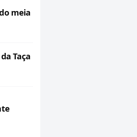
 do meia
 da Taça
nte