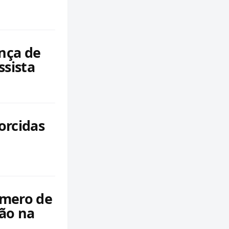
nça de
ssista
orcidas
úmero de
hão na