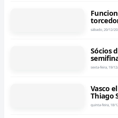
Funcion
torcedo
sábado, 20/12/20
Sócios d
semifina
sexta-feira, 19/1
Vasco e
Thiago S
quinta-feira, 18/