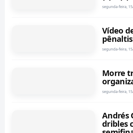
segunda-feira, 15
Vídeo d
pênaltis
segunda-feira, 15
Morre t
organiz
segunda-feira, 15
Andrés 
dribles 
semifin