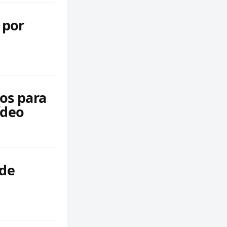
 por
sos para
ídeo
 de