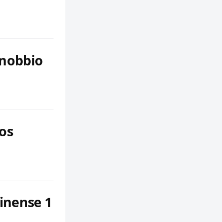
anobbio
os
inense 1