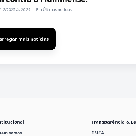
/12/2025 às 20:29 — Em Últimas notícias
arregar mais notícias
stitucional
Transparência & L
uem somos
DMCA