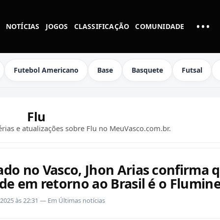
•••
NOTÍCIAS
JOGOS
CLASSIFICAÇÃO
COMUNIDADE
MAI
Futebol Americano
Base
Basquete
Futsal
Flu
térias e atualizações sobre Flu no MeuVasco.com.br.
ado no Vasco, Jhon Arias confirma 
ade em retorno ao Brasil é o Flumin
2/2025 às 22:31 — Em Últimas notícias