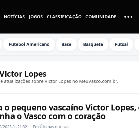
•••
NOTÍCIAS
JOGOS
CLASSIFICAÇÃO
COMUNIDADE
MAI
Futebol Americano
Base
Basquete
Futsal
Victor Lopes
s e atualizações sobre Victor Lopes no MeuVasco.com.br.
 o pequeno vascaíno Victor Lopes,
ha o Vasco com o coração
10/2023 às 21:32 — Em Últimas notícias