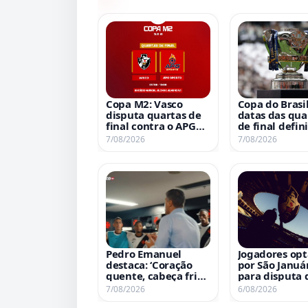
Copa M2: Vasco
Copa do Brasil
disputa quartas de
datas das qua
final contra o APG
de final defin
Sports nesta sexta-
para 26 de ag
7/08/2026
7/08/2026
feira às 13h
3 de setembr
Pedro Emanuel
Jogadores op
destaca: ‘Coração
por São Januá
quente, cabeça fria’
para disputa 
em discurso antes
mata-mata
7/08/2026
6/08/2026
do confronto com o