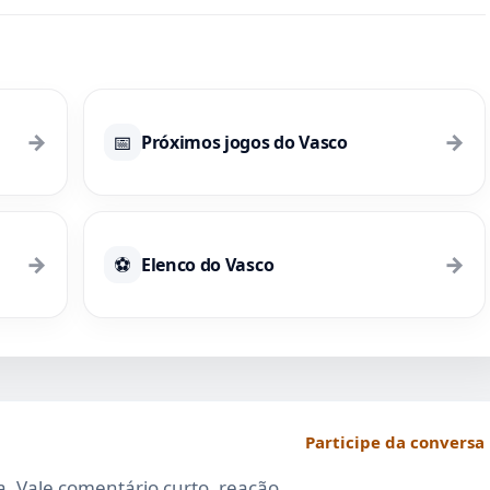
classificação às
quartas; assista ao
vídeo
→
→
📅
Próximos jogos do Vasco
→
→
⚽
Elenco do Vasco
Participe da conversa
da. Vale comentário curto, reação