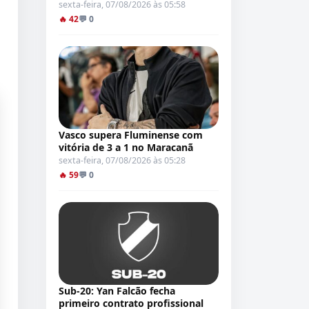
sexta-feira, 07/08/2026 às 05:58
🔥 42
💬 0
Vasco supera Fluminense com
vitória de 3 a 1 no Maracanã
sexta-feira, 07/08/2026 às 05:28
🔥 59
💬 0
Sub-20: Yan Falcão fecha
primeiro contrato profissional