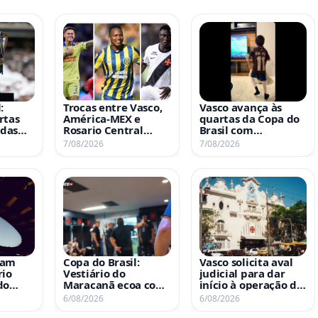
:
Trocas entre Vasco,
Vasco avança às
rtas
América-MEX e
quartas da Copa do
idas
Rosario Central
Brasil com
osto e
podem envolver
comemoração de
7/08/2026
7/08/2026
o
Brian Rodríguez,
Pequeno Gui
Campaz e Marino
tam
Copa do Brasil:
Vasco solicita aval
rio
Vestiário do
judicial para dar
do
Maracanã ecoa com
início à operação de
o tradicional grito
revenda da SAF
6/08/2026
6/08/2026
de ‘Casaca’ após