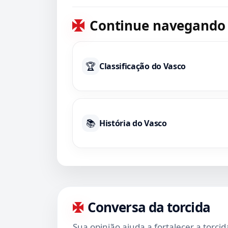
Fluminense
Continue navegando
🏆
Classificação do Vasco
📚
História do Vasco
Conversa da torcida
Sua opinião ajuda a fortalecer a torci