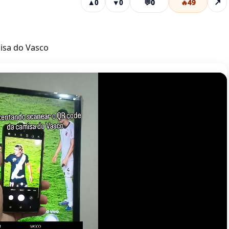
💬
0
🔥
49
↗
▲
0
▼
0
isa do Vasco