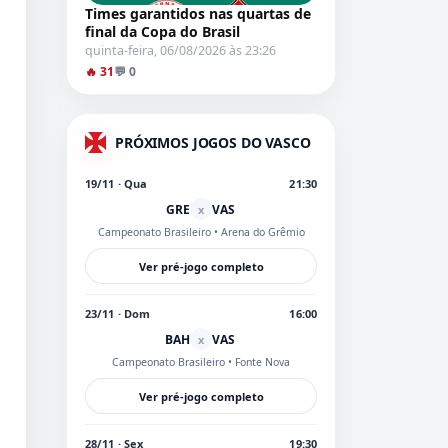
Times garantidos nas quartas de
final da Copa do Brasil
quinta-feira, 06/08/2026 às 23:26
🔥 31
💬 0
PRÓXIMOS JOGOS DO VASCO
19/11 · Qua
21:30
GRE
VAS
x
Campeonato Brasileiro
• Arena do Grêmio
Ver pré-jogo completo
23/11 · Dom
16:00
BAH
VAS
x
Campeonato Brasileiro
• Fonte Nova
Ver pré-jogo completo
28/11 · Sex
19:30