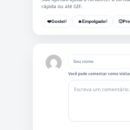
rápida ou até GIF.
❤️
Gostei
0
🔥
Empolgado
0
🙂
Pre
Nome
Você pode comentar como visitan
Comentário