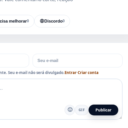
cisa melhorar
0
😡
Discordo
0
E-mail
te. Seu e-mail não será divulgado.
Entrar
·
Criar conta
🙂
Publicar
GIF