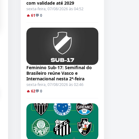
com validade até 2029
sexta-feira, 07/08/2026 às 04:52
🔥 61
💬 0
Feminino Sub-17: Semifinal do
Brasileiro reúne Vasco e
Internacional nesta 2ª-feira
sexta-feira, 07/08/2026 às 02:46
🔥 62
💬 0