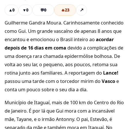
💬
0
🔥
23
↗
▲
0
▼
0
Guilherme Gandra Moura. Carinhosamente conhecido
como Gui. Um grande vascaíno de apenas 8 anos que
encantou e emocionou o Brasil inteiro ao
acordar
depois de 16 dias em coma
devido a complicações de
uma doença rara chamada epidermólise bolhosa. De
volta ao seu lar, o pequeno, aos poucos, retoma sua
rotina junto aos familiares. A reportagem do
Lance!
passou uma tarde com o torcedor mirim do
Vasco
e
conta um pouco sobre o seu dia a dia.
Município de Itaguaí, mais de 100 km do Centro do Rio
de Janeiro. É por lá que Gui mora com a incansável
mãe, Tayane, e o irmão Antonny. O pai, Estevão, é
separado da mãe e também mora em Itaguaí. No