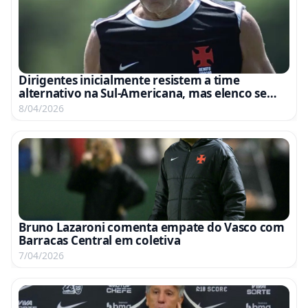
Dirigentes inicialmente resistem a time
alternativo na Sul-Americana, mas elenco se
anima com oportunidade
8/04/2026
Bruno Lazaroni comenta empate do Vasco com
Barracas Central em coletiva
7/04/2026