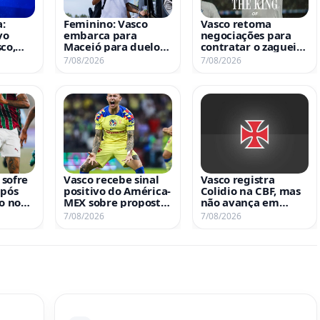
:
Feminino: Vasco
Vasco retoma
vo
embarca para
negociações para
co,
Maceió para duelo
contratar o zagueiro
hes da
contra o UDA no
Gabriel Pereira, do
7/08/2026
7/08/2026
Brasileiro A2
Copenhagen
sofre
Vasco recebe sinal
Vasco registra
após
positivo do América-
Colidio na CBF, mas
o no
MEX sobre proposta
não avança em
a o
por Brian Rodríguez
negociação por Sosa
7/08/2026
7/08/2026