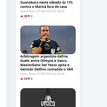
Guanabara neste sábado às 11h
contra o Maricá fora de casa
sexta-feira, 07/08/2026 às 20:53
🔥 28
💬 0
Arbitragem argentina define
duelo entre Olimpia e Vasco;
Maximiliano Del Yesso apita e
Germán Delfino comanda o VAR
sexta-feira, 07/08/2026 às 20:26
🔥 33
💬 0