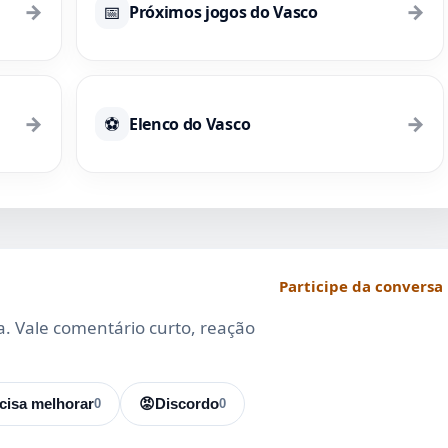
→
→
📅
Próximos jogos do Vasco
→
→
⚽
Elenco do Vasco
Participe da conversa
da. Vale comentário curto, reação
cisa melhorar
0
😡
Discordo
0