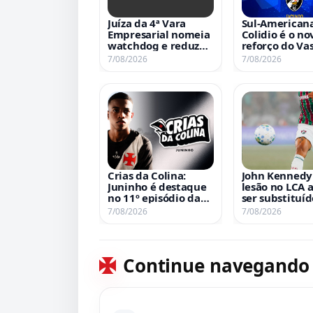
Juíza da 4ª Vara
Sul-Americana
Empresarial nomeia
Colidio é o no
watchdog e reduz
reforço do Vas
administradores na
confira detal
7/08/2026
7/08/2026
recuperação judicial
contratação
Crias da Colina:
John Kennedy 
Juninho é destaque
lesão no LCA 
no 11º episódio da
ser substituíd
série da VascoTV
clássico contr
7/08/2026
7/08/2026
Vasco
Continue navegando