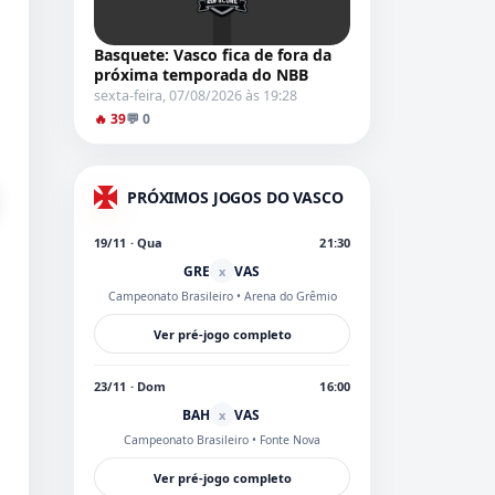
Basquete: Vasco fica de fora da
próxima temporada do NBB
sexta-feira, 07/08/2026 às 19:28
🔥 39
💬 0
PRÓXIMOS JOGOS DO VASCO
19/11 · Qua
21:30
GRE
VAS
x
Campeonato Brasileiro
• Arena do Grêmio
Ver pré-jogo completo
23/11 · Dom
16:00
BAH
VAS
x
Campeonato Brasileiro
• Fonte Nova
Ver pré-jogo completo