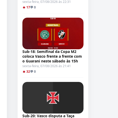
sexta-feira, 07/08/2026 às 22:31
🔥 17
💬 0
Sub-18: Semifinal da Copa M2
coloca Vasco frente a frente com
o Guarani neste sábado às 15h
sexta-feira, 07/08/2026 às 21:41
🔥 32
💬 0
Sub-20: Vasco disputa a Taça