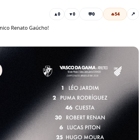
💬
0
🔥
54
↗
▲
0
▼
0
cnico Renato Gaúcho!