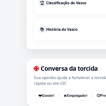
🏆
Classificação do Vasco
📚
História do Vasco
Conversa da torcida
Sua opinião ajuda a fortalecer a torci
rápida ou até GIF.
❤️
Gostei
0
🔥
Empolgado
0
🙂
Pre