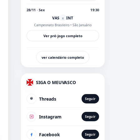
28/11 · Sex
19:30
VAS
INT
x
Campeonato Brasileiro
• São Januário
Ver pré-jogo completo
ver calendário completo
SIGA O MEUVASCO
Threads
Seguir
Instagram
Seguir
Facebook
Seguir