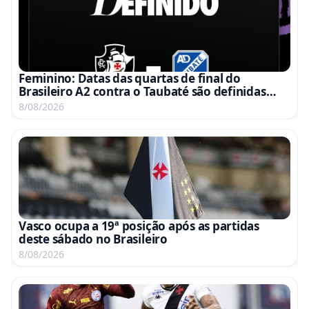
Feminino: Datas das quartas de final do
Brasileiro A2 contra o Taubaté são definidas
para 15 e 22 de agosto
8/08/2026
Vasco ocupa a 19ª posição após as partidas
deste sábado no Brasileiro
8/08/2026