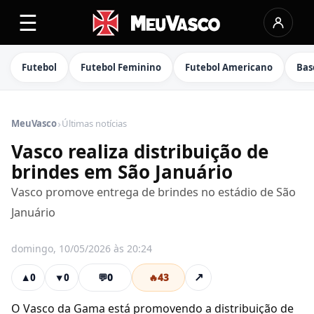
☰
Futebol
Futebol Feminino
Futebol Americano
Bas
›
MeuVasco
Últimas notícias
Vasco realiza distribuição de
brindes em São Januário
Vasco promove entrega de brindes no estádio de São
Januário
domingo, 10/05/2026 às 20:24
💬
0
🔥
43
↗
▲
0
▼
0
O Vasco da Gama está promovendo a distribuição de