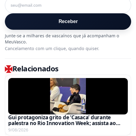
Seu e-mail
Receber
Cancelamento com um clique, quando quiser.
Relacionados
Gui protagoniza grito de ‘Casaca’ durante
palestra no Rio Innovation Week; assista ao
vídeo
9/08/2026