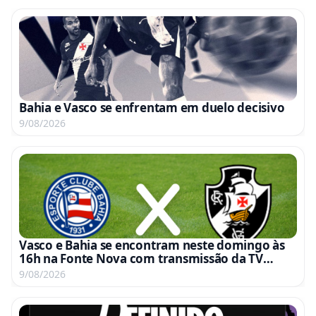
Bahia e Vasco se enfrentam em duelo decisivo
9/08/2026
Vasco e Bahia se encontram neste domingo às
16h na Fonte Nova com transmissão da TV
Globo e Premiere
9/08/2026