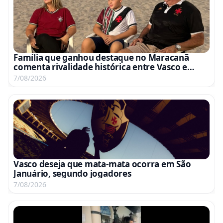
Família que ganhou destaque no Maracanã
comenta rivalidade histórica entre Vasco e
Fluminense
7/08/2026
Vasco deseja que mata-mata ocorra em São
Januário, segundo jogadores
7/08/2026