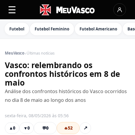
☰
Futebol
Futebol Feminino
Futebol Americano
Bas
›
MeuVasco
Últimas notícias
Vasco: relembrando os
confrontos históricos em 8 de
maio
Análise dos confrontos históricos do Vasco ocorridos
no dia 8 de maio ao longo dos anos
sexta-feira, 08/05/2026 às 05:56
💬
0
🔥
52
↗
▲
0
▼
0