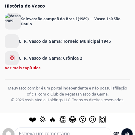
História do Vasco
Selevascão campeã do Brasil (1989) — Vasco 1×0 São
Paulo
C. R. Vasco da Gama: Torneio Municipal 1945
✠
C. R. Vasco da Gama: Crônica 2
Ver mais capítulos
MeuVasco.com.br é um portal independente e não possui afiliação
oficial com o Club de Regatas Vasco da Gama.
© 2026 Assis Media Holdings LLC. Todos os direitos reservados.
❤️
💢
🔥
👏
😂
😮
😢
🙌
➜
GIF