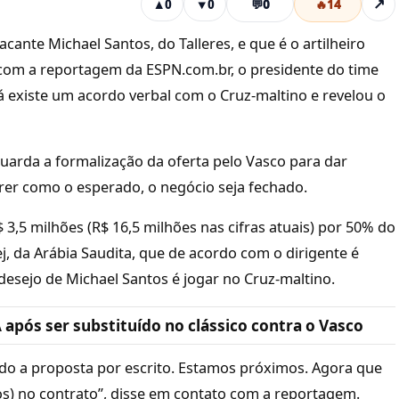
💬
0
🔥
14
↗
▲
0
▼
0
ante Michael Santos, do Talleres, e que é o artilheiro
om a reportagem da ESPN.com.br, o presidente do time
á existe um acordo verbal com o Cruz-maltino e revelou o
guarda a formalização da oferta pelo Vasco para dar
rer como o esperado, o negócio seja fechado.
3,5 milhões (R$ 16,5 milhões nas cifras atuais) por 50% do
j, da Arábia Saudita, que de acordo com o dirigente é
desejo de Michael Santos é jogar no Cruz-maltino.
 após ser substituído no clássico contra o Vasco
do a proposta por escrito. Estamos próximos. Agora que
s) no contrato”, disse em contato com a reportagem.