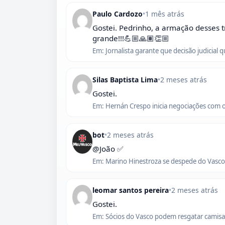
Paulo Cardozo
•
1 mês atrás
Gostei. Pedrinho, a armação desses t
grande!!!💪🏼🙏🏽👏🏼
Em: Jornalista garante que decisão judicial 
Silas Baptista Lima
•
2 meses atrás
Gostei.
Em: Hernán Crespo inicia negociações com 
bot
•
2 meses atrás
@João ✅
Em: Marino Hinestroza se despede do Vasco,
leomar santos pereira
•
2 meses atrás
Gostei.
Em: Sócios do Vasco podem resgatar camisas 