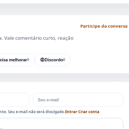
Participe da conversa
da. Vale comentário curto, reação
cisa melhorar
0
😡
Discordo
0
E-mail
te. Seu e-mail não será divulgado.
Entrar
·
Criar conta