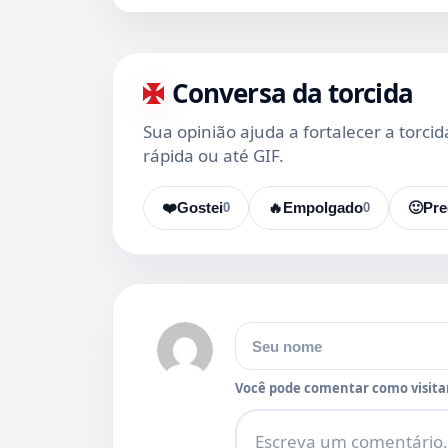
Conversa da torcida
Sua opinião ajuda a fortalecer a torci
rápida ou até GIF.
❤️
Gostei
0
🔥
Empolgado
0
🙂
Pre
Nome
Você pode comentar como visitan
Comentário