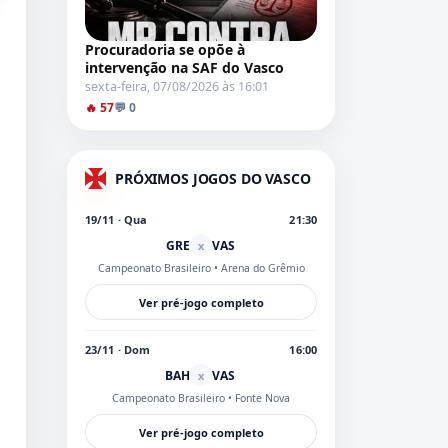
Procuradoria se opõe à
intervenção na SAF do Vasco
sexta-feira, 07/08/2026 às 16:01
🔥 57
💬 0
PRÓXIMOS JOGOS DO VASCO
19/11 · Qua
21:30
GRE
VAS
x
Campeonato Brasileiro
• Arena do Grêmio
Ver pré-jogo completo
23/11 · Dom
16:00
BAH
VAS
x
Campeonato Brasileiro
• Fonte Nova
Ver pré-jogo completo