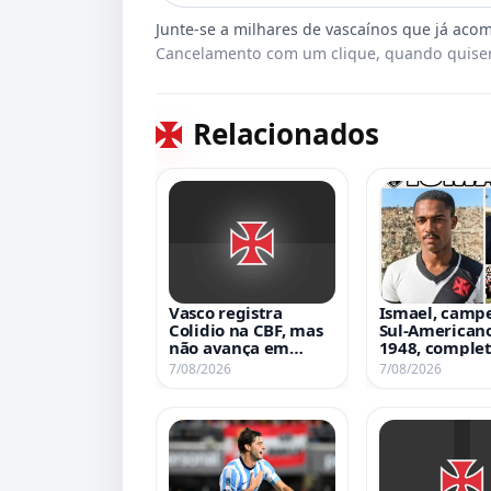
Cancelamento com um clique, quando quiser
Relacionados
Vasco registra
Ismael, camp
Colidio na CBF, mas
Sul-American
não avança em
1948, complet
negociação por Sosa
anos de nasc
7/08/2026
7/08/2026