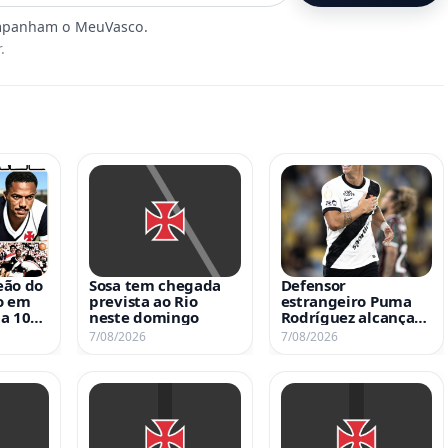
.
eão do
Sosa tem chegada
Defensor
o em
prevista ao Rio
estrangeiro Puma
a 105
neste domingo
Rodríguez alcança
imento
marca histórica de
7/08/2026
7/08/2026
gols pelo Vasco