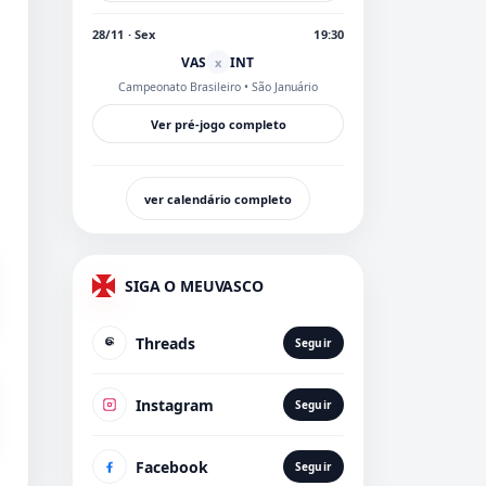
28/11 · Sex
19:30
VAS
INT
x
Campeonato Brasileiro
• São Januário
Ver pré-jogo completo
ver calendário completo
SIGA O MEUVASCO
Threads
Seguir
Instagram
Seguir
Facebook
Seguir