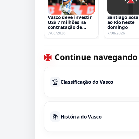
Vasco deve investir
Santiago Sosa
US$ 7 milhões na
ao Rio neste
contratação de
domingo
Santiago Sosa
7/08/2026
7/08/2026
Continue navegando
🏆
Classificação do Vasco
📚
História do Vasco