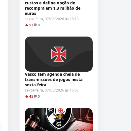
custos e define opção de
recompra em 1,3 milhão de
euros
sexta-feira, 07/08/2026 às 16:13
🔥 52
💬 0
Vasco tem agenda cheia de
transmissões de jogos nesta
sexta-feira
sexta-feira, 07/08/2026 às 16:07
🔥 45
💬 0