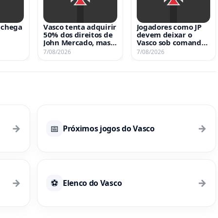
 chega
Vasco tenta adquirir
Jogadores como JP
50% dos direitos de
devem deixar o
John Mercado, mas
Vasco sob comando
Sparta Praga rejeita
de Pedro Emanuel
7/08/2026
7/08/2026
proposta
→
→
📅
Próximos jogos do Vasco
→
→
⚽
Elenco do Vasco