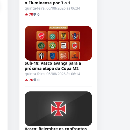
o Fluminense por 3 a 1
quinta-feira, 06/08/2026 às 06:34
🔥 70
💬 0
Sub-18: Vasco avança para a
próxima etapa da Copa M2
quinta-feira, 06/08/2026 às 06:14
🔥 76
💬 0
Vasco: Relembre os confrontos