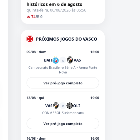
históricos em 6 de agosto
quinta-feira, 06/08/2026 às 05:56
🔥 74
💬 0
PRÓXIMOS JOGOS DO VASCO
09/08 · dom
16:00
BAH
VAS
x
Campeonato Brasileiro Série A
• Arena Fonte
Nova
Ver pré-jogo completo
13/08 · qui
19:00
VAS
OLI
x
CONMEBOL Sudamericana
Ver pré-jogo completo
16/08 · dom
16:00