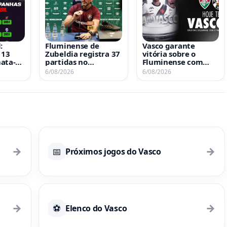
:
Fluminense de
Vasco garante
 13
Zubeldia registra 37
vitória sobre o
ata-
partidas no
Fluminense com
imas 3
Maracanã, com 6
narrações
6/08/2026
6/08/2026
derrotas, 4 delas
emocionantes dos
para o Vasco
gols
→
→
📅
Próximos jogos do Vasco
→
→
⚽
Elenco do Vasco