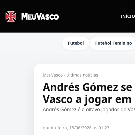
INÍCIO
Futebol
Futebol Feminino
MeuVasco
›
Últimas notícias
Andrés Gómez se 
Vasco a jogar e
Andrés Gómez é o oitavo jogador do Va
quinta-feira, 18/06/2026 às 01:23