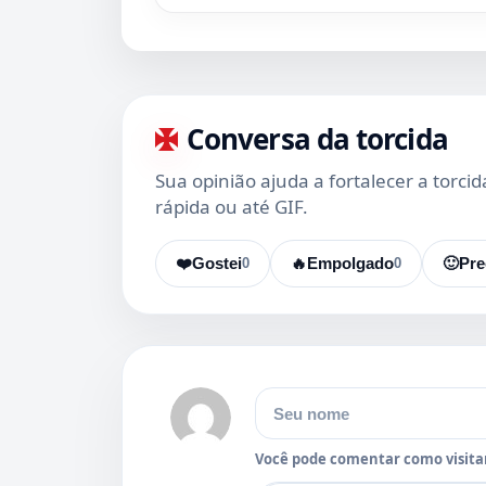
Conversa da torcida
Sua opinião ajuda a fortalecer a torci
rápida ou até GIF.
❤️
Gostei
0
🔥
Empolgado
0
🙂
Pre
Nome
Você pode comentar como visitan