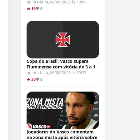
quinta-feira, 06/08/2026 às 10:01
🔥 19
💬 0
Copa do Brasil: Vasco supera
Fluminense com vitória de 3 a 1
quinta-feira, 06/08/2026 às 09:37
🔥 30
💬 0
Jogadores do Vasco comentam
na zona mista após vitória sobre