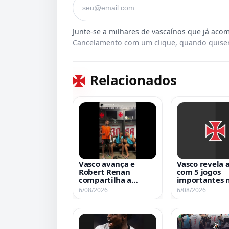
Cancelamento com um clique, quando quiser
Relacionados
Vasco avança e
Vasco revela
Robert Renan
com 5 jogos
compartilha a
importantes 
alegria nas redes
sequência da
6/08/2026
6/08/2026
sociais
temporada