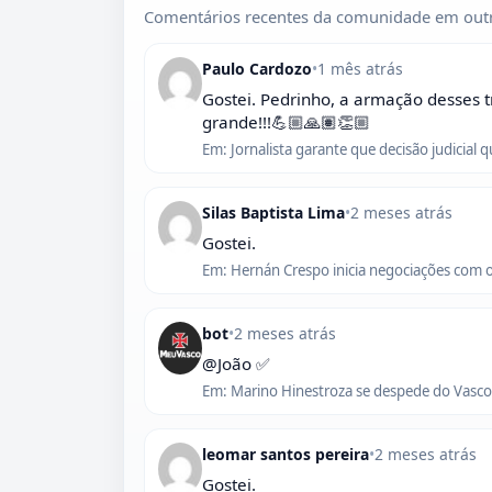
Comentários recentes da comunidade em outr
Paulo Cardozo
•
1 mês atrás
Gostei. Pedrinho, a armação desses t
grande!!!💪🏼🙏🏽👏🏼
Em: Jornalista garante que decisão judicial 
Silas Baptista Lima
•
2 meses atrás
Gostei.
Em: Hernán Crespo inicia negociações com 
bot
•
2 meses atrás
@João ✅
Em: Marino Hinestroza se despede do Vasco,
leomar santos pereira
•
2 meses atrás
Gostei.