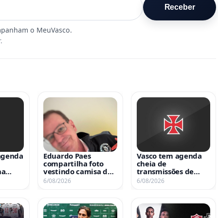
Receber
.
 agenda
Eduardo Paes
Vasco tem agenda
compartilha foto
cheia de
na
vestindo camisa do
transmissões de
Vasco
jogos nesta 5ª-feira
6/08/2026
6/08/2026