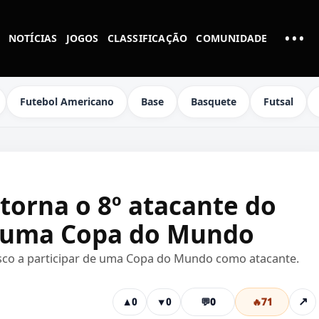
•••
NOTÍCIAS
JOGOS
CLASSIFICAÇÃO
COMUNIDADE
MAI
Futebol Americano
Base
Basquete
Futsal
torna o 8º atacante do
m uma Copa do Mundo
sco a participar de uma Copa do Mundo como atacante.
💬
0
🔥
71
↗
▲
0
▼
0