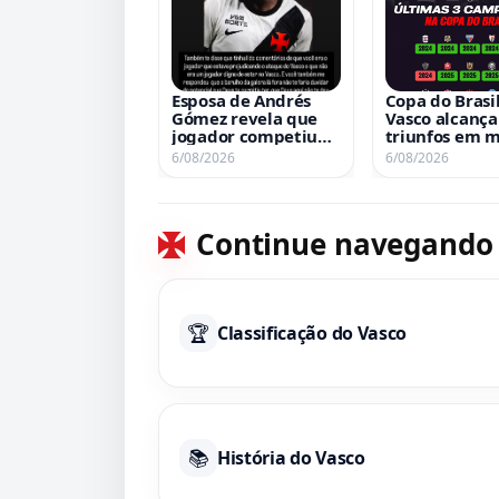
Esposa de Andrés
Copa do Brasil
Gómez revela que
Vasco alcança
jogador competiu
triunfos em m
com lesão no pé;
matas nas últ
6/08/2026
6/08/2026
confira postagem
edições
Continue navegando
🏆
Classificação do Vasco
📚
História do Vasco