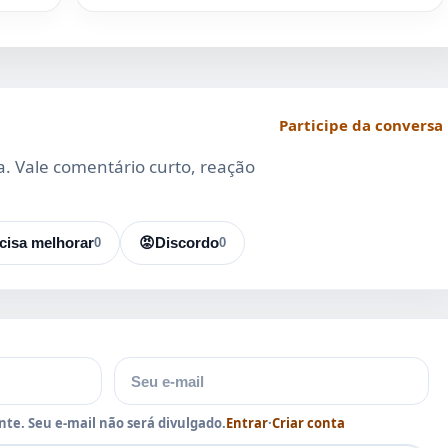
Participe da conversa
da. Vale comentário curto, reação
cisa melhorar
0
😡
Discordo
0
E-mail
te. Seu e-mail não será divulgado.
Entrar
·
Criar conta