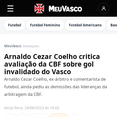
☰
Futebol
Futebol Feminino
Futebol Americano
Bas
›
MeuVasco
Destaques
Arnaldo Cezar Coelho critica
avaliação da CBF sobre gol
invalidado do Vasco
Arnaldo Cezar Coelho, ex-árbitro e comentarista de
futebol, ainda pediu as demissões das lideranças da
arbitragem da CBF.
terça-feira, 29/08/2023 às 16:02