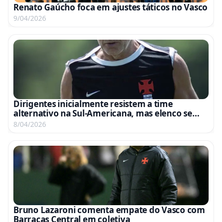
Renato Gaúcho foca em ajustes táticos no Vasco
9/04/2026
Dirigentes inicialmente resistem a time
alternativo na Sul-Americana, mas elenco se
anima com oportunidade
8/04/2026
Bruno Lazaroni comenta empate do Vasco com
Barracas Central em coletiva