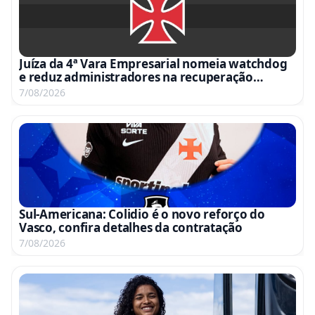
Juíza da 4ª Vara Empresarial nomeia watchdog
e reduz administradores na recuperação
judicial
7/08/2026
Sul-Americana: Colidio é o novo reforço do
Vasco, confira detalhes da contratação
7/08/2026