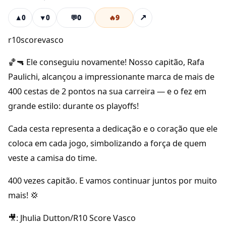
💬
0
🔥
9
↗
▲
0
▼
0
r10scorevasco
🏀🔫 Ele conseguiu novamente! Nosso capitão, Rafa
Paulichi, alcançou a impressionante marca de mais de
400 cestas de 2 pontos na sua carreira — e o fez em
grande estilo: durante os playoffs!
Cada cesta representa a dedicação e o coração que ele
coloca em cada jogo, simbolizando a força de quem
veste a camisa do time.
400 vezes capitão. E vamos continuar juntos por muito
mais! 💢
🎥: Jhulia Dutton/R10 Score Vasco