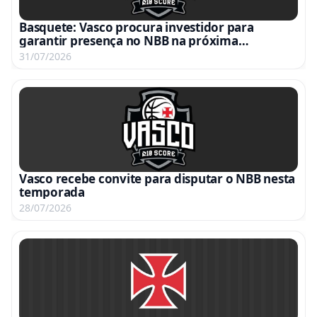
Basquete: Vasco procura investidor para
garantir presença no NBB na próxima
temporada
31/07/2026
Vasco recebe convite para disputar o NBB nesta
temporada
28/07/2026