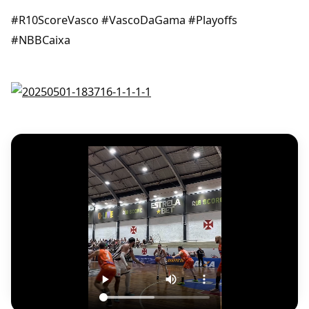
#R10ScoreVasco #VascoDaGama #Playoffs
#NBBCaixa