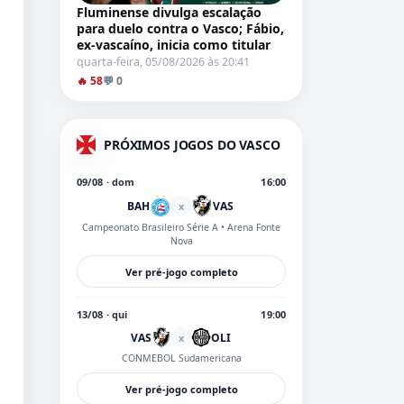
Fluminense divulga escalação
para duelo contra o Vasco; Fábio,
ex-vascaíno, inicia como titular
quarta-feira, 05/08/2026 às 20:41
🔥 58
💬 0
PRÓXIMOS JOGOS DO VASCO
09/08 · dom
16:00
BAH
VAS
x
Campeonato Brasileiro Série A
• Arena Fonte
Nova
Ver pré-jogo completo
13/08 · qui
19:00
VAS
OLI
x
CONMEBOL Sudamericana
Ver pré-jogo completo