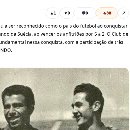
💬
0
🔥
88
↗
▲
1
▼
0
ou a ser reconhecido como o país do futebol ao conquistar
do da Suécia, ao vencer os anfitriões por 5 a 2. O Club de
ndamental nessa conquista, com a participação de três
LANDO.