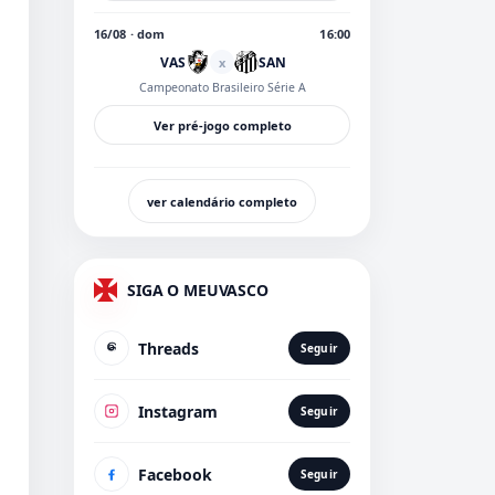
16/08 · dom
16:00
VAS
SAN
x
Campeonato Brasileiro Série A
Ver pré-jogo completo
ver calendário completo
SIGA O MEUVASCO
Threads
Seguir
Instagram
Seguir
Facebook
Seguir