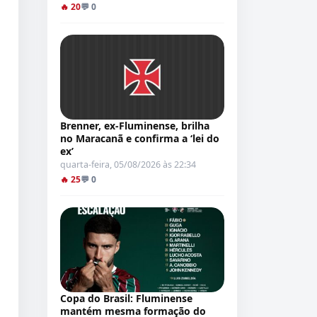
🔥 20
💬 0
Brenner, ex-Fluminense, brilha
no Maracanã e confirma a ‘lei do
ex’
quarta-feira, 05/08/2026 às 22:34
🔥 25
💬 0
Copa do Brasil: Fluminense
mantém mesma formação do