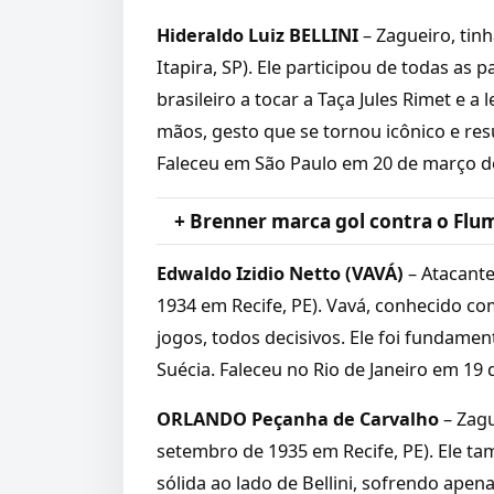
Hideraldo Luiz BELLINI
– Zagueiro, tin
Itapira, SP). Ele participou de todas as p
brasileiro a tocar a Taça Jules Rimet e 
mãos, gesto que se tornou icônico e 
Faleceu em São Paulo em 20 de março de
+ Brenner marca gol contra o Flu
Edwaldo Izidio Netto (VAVÁ)
– Atacante
1934 em Recife, PE). Vavá, conhecido co
jogos, todos decisivos. Ele foi fundament
Suécia. Faleceu no Rio de Janeiro em 19 
ORLANDO Peçanha de Carvalho
– Zagu
setembro de 1935 em Recife, PE). Ele t
sólida ao lado de Bellini, sofrendo apen