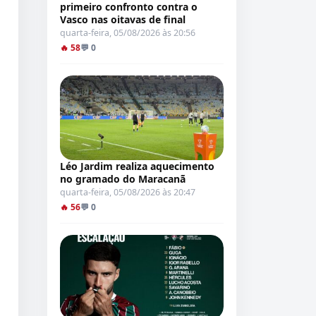
primeiro confronto contra o
Vasco nas oitavas de final
quarta-feira, 05/08/2026 às 20:56
🔥 58
💬 0
Léo Jardim realiza aquecimento
no gramado do Maracanã
quarta-feira, 05/08/2026 às 20:47
🔥 56
💬 0