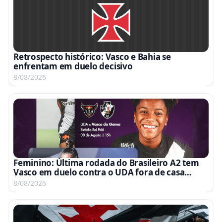
Retrospecto histórico: Vasco e Bahia se
enfrentam em duelo decisivo
8/08/2026
Feminino: Última rodada do Brasileiro A2 tem
Vasco em duelo contra o UDA fora de casa
neste sábado às 15h
8/08/2026