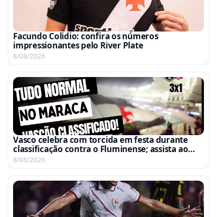
Facundo Colidio: confira os números
impressionantes pelo River Plate
8/08/2026
Vasco celebra com torcida em festa durante
classificação contra o Fluminense; assista ao
vídeo
8/08/2026