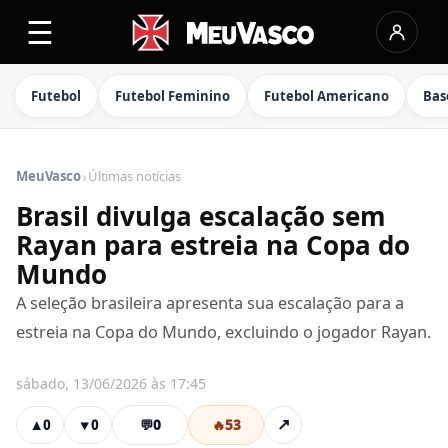
☰
Futebol
Futebol Feminino
Futebol Americano
Bas
›
MeuVasco
Últimas notícias
Brasil divulga escalação sem
Rayan para estreia na Copa do
Mundo
A seleção brasileira apresenta sua escalação para a
estreia na Copa do Mundo, excluindo o jogador Rayan.
sábado, 13/06/2026 às 17:45
💬
0
🔥
53
↗
▲
0
▼
0