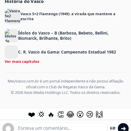
História do Vasco
Vasco 5×2 Flamengo (1949): a virada que manteve a
escrita
Ídolos do Vasco – B (Barbosa, Bebeto, Bellini,
Bismarck, Brilhante, Brito)
C. R. Vasco da Gama: Campeonato Estadual 1982
Ver mais capítulos
MeuVasco.com.br é um portal independente e não possui afiliação
oficial com o Club de Regatas Vasco da Gama.
© 2026 Assis Media Holdings LLC. Todos os direitos reservados.
❤️
💢
🔥
👏
😂
😮
😢
🙌
➜
GIF