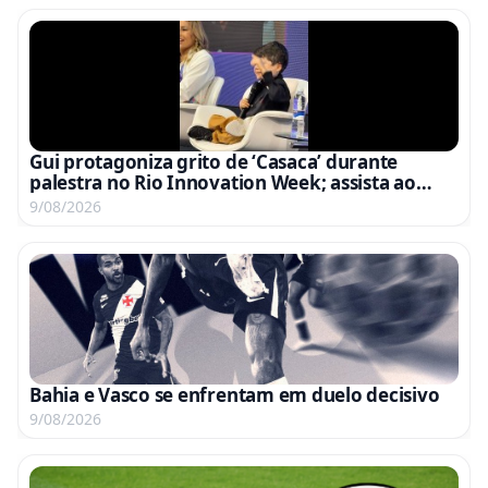
Gui protagoniza grito de ‘Casaca’ durante
palestra no Rio Innovation Week; assista ao
vídeo
9/08/2026
Bahia e Vasco se enfrentam em duelo decisivo
9/08/2026