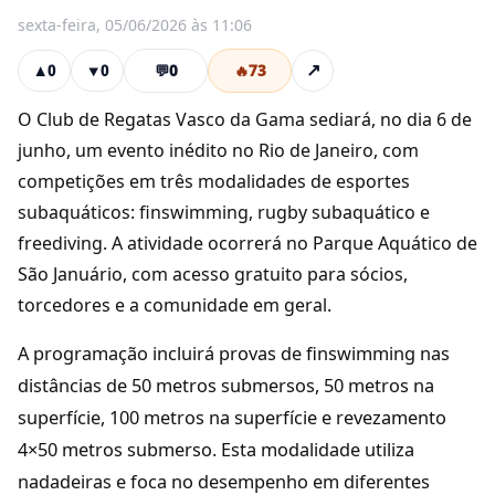
sexta-feira, 05/06/2026 às 11:06
💬
0
🔥
73
↗
▲
0
▼
0
O Club de Regatas Vasco da Gama sediará, no dia 6 de
junho, um evento inédito no Rio de Janeiro, com
competições em três modalidades de esportes
subaquáticos: finswimming, rugby subaquático e
freediving. A atividade ocorrerá no Parque Aquático de
São Januário, com acesso gratuito para sócios,
torcedores e a comunidade em geral.
A programação incluirá provas de finswimming nas
distâncias de 50 metros submersos, 50 metros na
superfície, 100 metros na superfície e revezamento
4×50 metros submerso. Esta modalidade utiliza
nadadeiras e foca no desempenho em diferentes