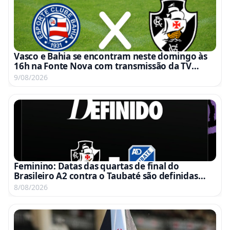
Vasco e Bahia se encontram neste domingo às
16h na Fonte Nova com transmissão da TV
Globo e Premiere
9/08/2026
Feminino: Datas das quartas de final do
Brasileiro A2 contra o Taubaté são definidas
para 15 e 22 de agosto
8/08/2026