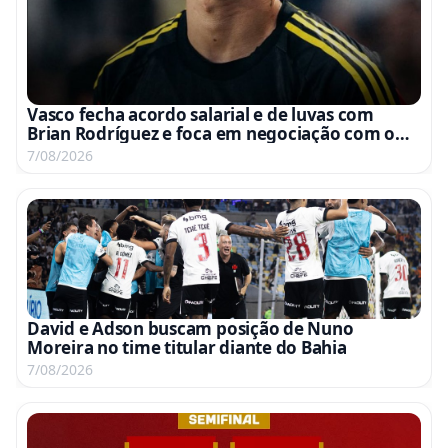
Vasco fecha acordo salarial e de luvas com
Brian Rodríguez e foca em negociação com o
América-MEX
7/08/2026
David e Adson buscam posição de Nuno
Moreira no time titular diante do Bahia
7/08/2026