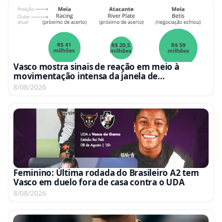
Vasco mostra sinais de reação em meio à
movimentação intensa da janela de
transferências
8/08/2026
Feminino: Última rodada do Brasileiro A2 tem
Vasco em duelo fora de casa contra o UDA
8/08/2026