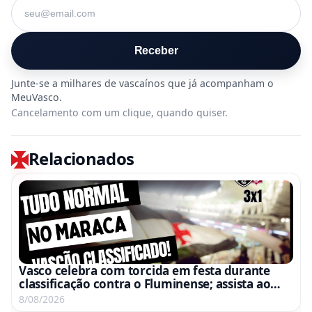
Seu e-mail
Receber
Cancelamento com um clique, quando quiser.
Relacionados
Vasco celebra com torcida em festa durante
classificação contra o Fluminense; assista ao
vídeo
8/08/2026