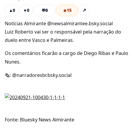
💬
0
🔥
15
↗
▲
0
▼
0
Notícias Almirante @newsalmirantee.bsky.social
Luiz Roberto vai ser o responsável pela narração do
duelo entre Vasco e Palmeiras.
Os comentários ficarão a cargo de Diego Ribas e Paulo
Nunes.
🗞️: @narradoresbr.bsky.social
Fonte: Bluesky News Almirante