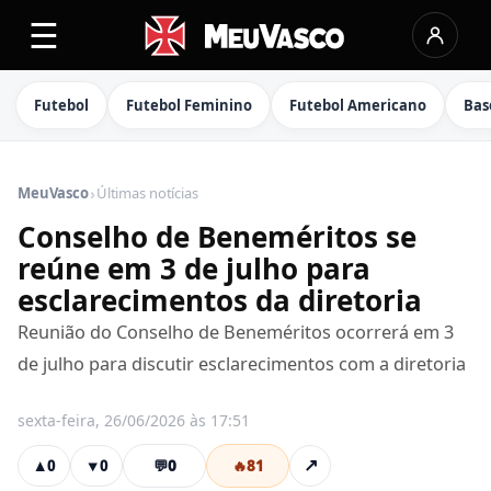
☰
Futebol
Futebol Feminino
Futebol Americano
Bas
›
MeuVasco
Últimas notícias
Conselho de Beneméritos se
reúne em 3 de julho para
esclarecimentos da diretoria
Reunião do Conselho de Beneméritos ocorrerá em 3
de julho para discutir esclarecimentos com a diretoria
sexta-feira, 26/06/2026 às 17:51
💬
0
🔥
81
↗
▲
0
▼
0