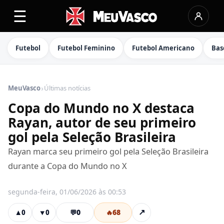
☰
Futebol
Futebol Feminino
Futebol Americano
Bas
›
MeuVasco
Últimas notícias
Copa do Mundo no X destaca
Rayan, autor de seu primeiro
gol pela Seleção Brasileira
Rayan marca seu primeiro gol pela Seleção Brasileira
durante a Copa do Mundo no X
segunda-feira, 01/06/2026 às 00:53
💬
0
🔥
68
↗
▲
0
▼
0