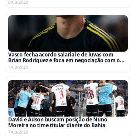
8/08/2026
Vasco fecha acordo salarial e de luvas com
Brian Rodríguez e foca em negociação com o
América-MEX
7/08/2026
David e Adson buscam posição de Nuno
Moreira no time titular diante do Bahia
7/08/2026