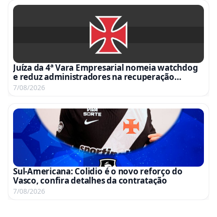
Juíza da 4ª Vara Empresarial nomeia watchdog
e reduz administradores na recuperação
judicial
7/08/2026
Sul-Americana: Colidio é o novo reforço do
Vasco, confira detalhes da contratação
7/08/2026