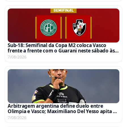
Sub-18: Semifinal da Copa M2 coloca Vasco
frente a frente com o Guarani neste sábado às
15h
7/08/2026
Arbitragem argentina define duelo entre
Olimpia e Vasco; Maximiliano Del Yesso apita e
Germán Delfino comanda o VAR
7/08/2026