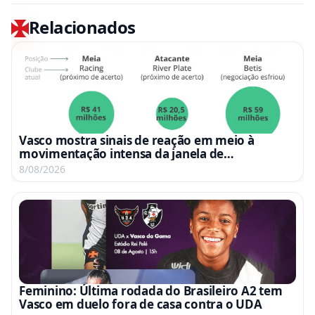
Relacionados
Vasco mostra sinais de reação em meio à
movimentação intensa da janela de
transferências
8/08/2026
Feminino: Última rodada do Brasileiro A2 tem
Vasco em duelo fora de casa contra o UDA