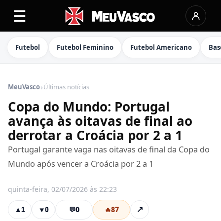
☰
Futebol
Futebol Feminino
Futebol Americano
Bas
›
MeuVasco
Últimas notícias
Copa do Mundo: Portugal
avança às oitavas de final ao
derrotar a Croácia por 2 a 1
Portugal garante vaga nas oitavas de final da Copa do
Mundo após vencer a Croácia por 2 a 1
quinta-feira, 02/07/2026 às 22:23
💬
0
🔥
87
↗
▲
1
▼
0