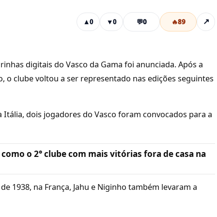
💬
0
🔥
89
↗
▲
0
▼
0
inhas digitais do Vasco da Gama foi anunciada. Após a
, o clube voltou a ser representado nas edições seguintes
 Itália, dois jogadores do Vasco foram convocados para a
 como o 2° clube com mais vitórias fora de casa na
de 1938, na França, Jahu e Niginho também levaram a