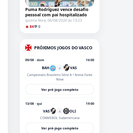
Puma Rodríguez vence desafio
pessoal com pai hospitalizado
quinta-feira, 06/08/2026 às 13:23
🔥 84
💬 0
PRÓXIMOS JOGOS DO VASCO
09/08 · dom
16:00
BAH
VAS
x
Campeonato Brasileiro Série A
• Arena Fonte
Nova
Ver pré-jogo completo
13/08 · qui
19:00
VAS
OLI
x
CONMEBOL Sudamericana
Ver pré-jogo completo