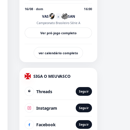
16/08 · dom
16:00
VAS
SAN
x
Campeonato Brasileiro Série A
Ver pré-jogo completo
ver calendário completo
SIGA O MEUVASCO
Threads
Seguir
Instagram
Seguir
Facebook
Seguir