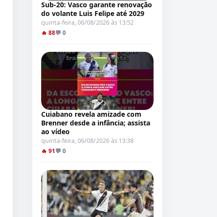
Sub-20: Vasco garante renovação
do volante Luis Felipe até 2029
quinta-feira, 06/08/2026 às 13:52
🔥 88
💬 0
Cuiabano revela amizade com
Brenner desde a infância; assista
ao vídeo
quinta-feira, 06/08/2026 às 13:38
🔥 91
💬 0