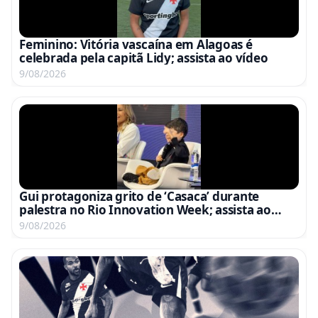
Feminino: Vitória vascaína em Alagoas é
celebrada pela capitã Lidy; assista ao vídeo
9/08/2026
Gui protagoniza grito de ‘Casaca’ durante
palestra no Rio Innovation Week; assista ao
vídeo
9/08/2026