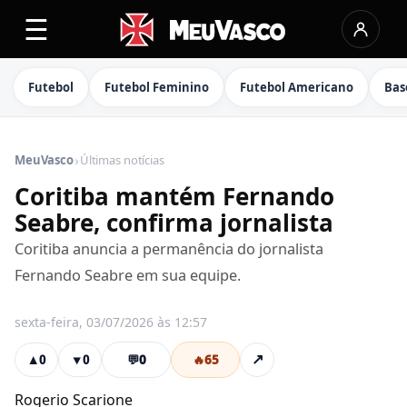
☰
Futebol
Futebol Feminino
Futebol Americano
Bas
›
MeuVasco
Últimas notícias
Coritiba mantém Fernando
Seabre, confirma jornalista
Coritiba anuncia a permanência do jornalista
Fernando Seabre em sua equipe.
sexta-feira, 03/07/2026 às 12:57
💬
0
🔥
65
↗
▲
0
▼
0
Rogerio Scarione