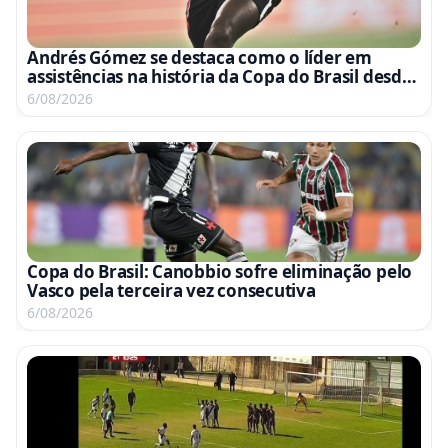
Andrés Gómez se destaca como o líder em
assistências na história da Copa do Brasil desde
sua estreia
6/08/2026
Copa do Brasil: Canobbio sofre eliminação pelo
Vasco pela terceira vez consecutiva
6/08/2026