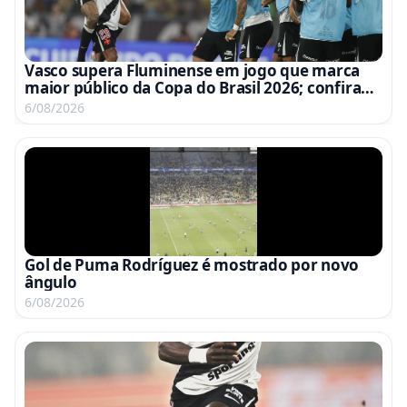
Vasco supera Fluminense em jogo que marca
maior público da Copa do Brasil 2026; confira
ranking
6/08/2026
Gol de Puma Rodríguez é mostrado por novo
ângulo
6/08/2026