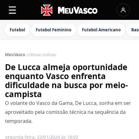
☰
Futebol
Futebol Feminino
Futebol Americano
Bas
›
MeuVasco
Últimas notícias
De Lucca almeja oportunidade
enquanto Vasco enfrenta
dificuldade na busca por meio-
campista
O volante do Vasco da Gama, De Lucca, sonha em ser
aproveitado pela comissão técnica na sequência da
temporada.
segunda-feira, 22/01/2024 às 18:02