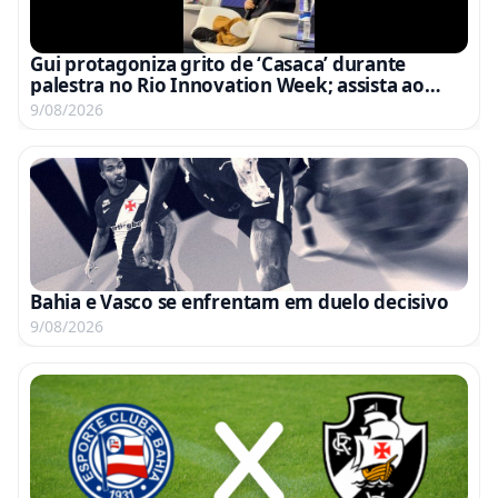
Gui protagoniza grito de ‘Casaca’ durante
palestra no Rio Innovation Week; assista ao
vídeo
9/08/2026
Bahia e Vasco se enfrentam em duelo decisivo
9/08/2026