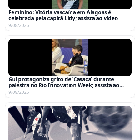
Feminino: Vitória vascaína em Alagoas é
celebrada pela capitã Lidy; assista ao vídeo
9/08/2026
Gui protagoniza grito de ‘Casaca’ durante
palestra no Rio Innovation Week; assista ao
vídeo
9/08/2026