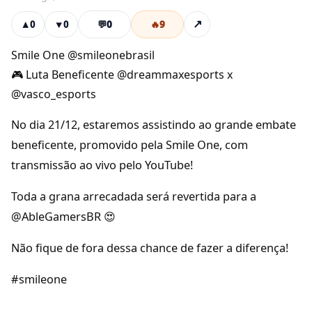
💬
0
🔥
9
↗
▲
0
▼
0
Smile One @smileonebrasil
🎮 Luta Beneficente @dreammaxesports x
@vasco_esports
No dia 21/12, estaremos assistindo ao grande embate
beneficente, promovido pela Smile One, com
transmissão ao vivo pelo YouTube!
Toda a grana arrecadada será revertida para a
@AbleGamersBR 😍
Não fique de fora dessa chance de fazer a diferença!
#smileone