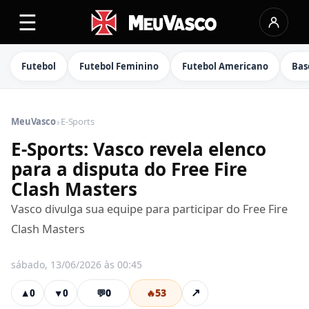
☰
Futebol
Futebol Feminino
Futebol Americano
Bas
›
MeuVasco
E-Sports
E-Sports: Vasco revela elenco
para a disputa do Free Fire
Clash Masters
Vasco divulga sua equipe para participar do Free Fire
Clash Masters
sábado, 13/06/2026 às 00:45
💬
0
🔥
53
↗
▲
0
▼
0