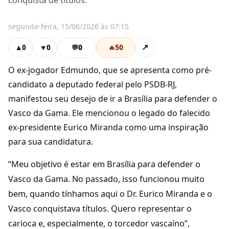
conquista de títulos.
segunda-feira, 15/06/2026 às 07:15
💬
0
🔥
50
↗
▲
0
▼
0
O ex-jogador Edmundo, que se apresenta como pré-
candidato a deputado federal pelo PSDB-RJ,
manifestou seu desejo de ir a Brasília para defender o
Vasco da Gama. Ele mencionou o legado do falecido
ex-presidente Eurico Miranda como uma inspiração
para sua candidatura.
“Meu objetivo é estar em Brasília para defender o
Vasco da Gama. No passado, isso funcionou muito
bem, quando tínhamos aqui o Dr. Eurico Miranda e o
Vasco conquistava títulos. Quero representar o
carioca e, especialmente, o torcedor vascaíno”,