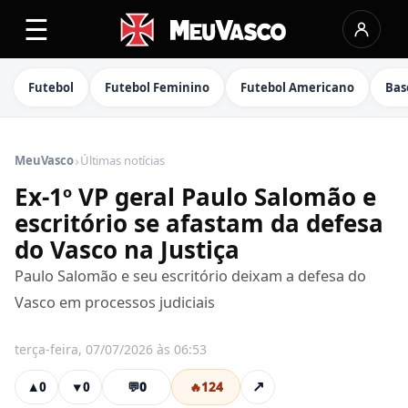
☰
Futebol
Futebol Feminino
Futebol Americano
Bas
›
MeuVasco
Últimas notícias
Ex-1º VP geral Paulo Salomão e
escritório se afastam da defesa
do Vasco na Justiça
Paulo Salomão e seu escritório deixam a defesa do
Vasco em processos judiciais
terça-feira, 07/07/2026 às 06:53
💬
0
🔥
124
↗
▲
0
▼
0