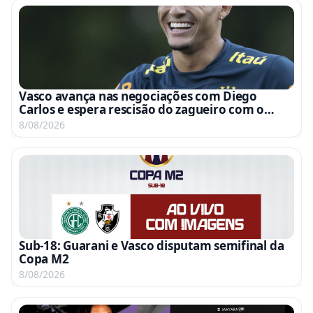
Vasco avança nas negociações com Diego
Carlos e espera rescisão do zagueiro com o
Fenerbahce
8/08/2026
Sub-18: Guarani e Vasco disputam semifinal da
Copa M2
8/08/2026