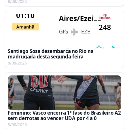
A2
8/08/2026
Santiago Sosa desembarca no Rio na
madrugada desta segunda-feira
8/08/2026
Feminino: Vasco encerra 1ª fase do Brasileiro A2
sem derrotas ao vencer UDA por 4 a 0
8/08/2026