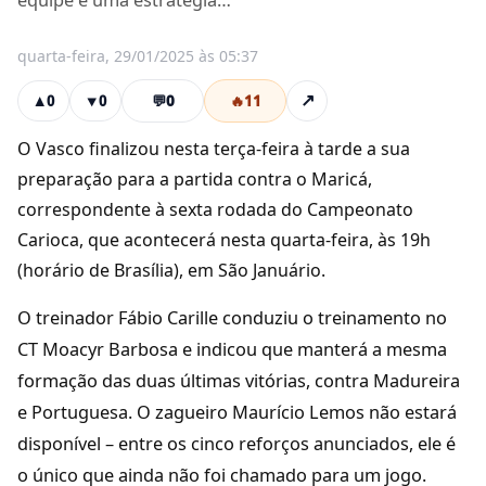
equipe é uma estratégia…
quarta-feira, 29/01/2025 às 05:37
💬
0
🔥
11
↗
▲
0
▼
0
O Vasco finalizou nesta terça-feira à tarde a sua
preparação para a partida contra o Maricá,
correspondente à sexta rodada do Campeonato
Carioca, que acontecerá nesta quarta-feira, às 19h
(horário de Brasília), em São Januário.
O treinador Fábio Carille conduziu o treinamento no
CT Moacyr Barbosa e indicou que manterá a mesma
formação das duas últimas vitórias, contra Madureira
e Portuguesa. O zagueiro Maurício Lemos não estará
disponível – entre os cinco reforços anunciados, ele é
o único que ainda não foi chamado para um jogo.