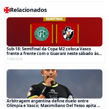
Relacionados
Sub-18: Semifinal da Copa M2 coloca Vasco
frente a frente com o Guarani neste sábado às
15h
7/08/2026
Arbitragem argentina define duelo entre
Olimpia e Vasco; Maximiliano Del Yesso apita e