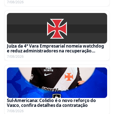
Germán Delfino comanda o VAR
7/08/2026
Juíza da 4ª Vara Empresarial nomeia watchdog
e reduz administradores na recuperação
judicial
7/08/2026
Sul-Americana: Colidio é o novo reforço do
Vasco, confira detalhes da contratação
7/08/2026