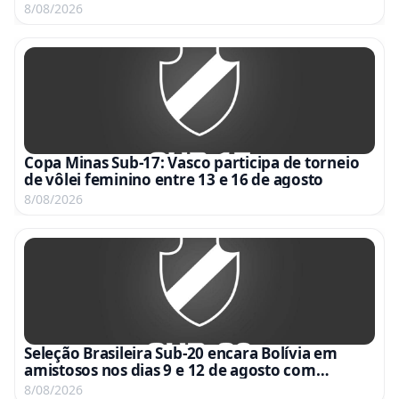
8/08/2026
Copa Minas Sub-17: Vasco participa de torneio
de vôlei feminino entre 13 e 16 de agosto
8/08/2026
Seleção Brasileira Sub-20 encara Bolívia em
amistosos nos dias 9 e 12 de agosto com
transmissão da CBF TV
8/08/2026