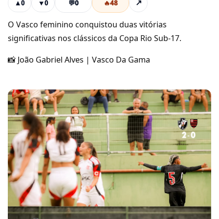
💬
0
🔥
48
↗
▲
0
▼
0
O Vasco feminino conquistou duas vitórias
significativas nos clássicos da Copa Rio Sub-17.
📸 João Gabriel Alves | Vasco Da Gama