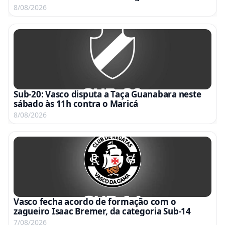
transmissão da CBF TV
8/08/2026
Sub-20: Vasco disputa a Taça Guanabara neste
sábado às 11h contra o Maricá
8/08/2026
Vasco fecha acordo de formação com o
zagueiro Isaac Bremer, da categoria Sub-14
7/08/2026