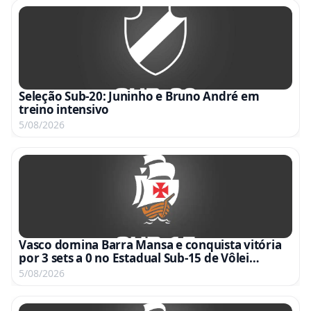
Seleção Sub-20: Juninho e Bruno André em
treino intensivo
5/08/2026
Vasco domina Barra Mansa e conquista vitória
por 3 sets a 0 no Estadual Sub-15 de Vôlei
Feminino
5/08/2026