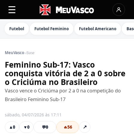
☰
Futebol
Futebol Feminino
Futebol Americano
Bas
›
MeuVasco
Base
Feminino Sub-17: Vasco
conquista vitória de 2 a 0 sobre
o Criciúma no Brasileiro
Vasco vence o Criciúma por 2 a 0 na competição do
Brasileiro Feminino Sub-17
sábado, 04/07/2026 às 17:11
💬
0
🔥
56
↗
▲
0
▼
0