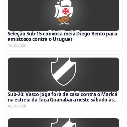
Seleção Sub-15 convoca meia Diego Bento para
amistosos contra o Uruguai
4/08/2026
Sub-20: Vasco joga fora de casa contra o Maricá
na estreia da Taça Guanabara neste sábado às
15h
4/08/2026