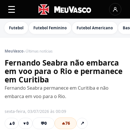
☰
Futebol
Futebol Feminino
Futebol Americano
Bas
›
MeuVasco
Últimas notícias
Fernando Seabra não embarca
em voo para o Rio e permanece
em Curitiba
Fernando Seabra permanece em Curitiba e não
embarca em voo para o Rio.
sexta-feira, 03/07/2026 às 00:09
💬
0
🔥
76
↗
▲
0
▼
0