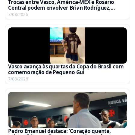
Trocas entre Vasco, América-MEX e Rosario
Central podem envolver Brian Rodríguez,
Campaz e Marino
7/08/2026
Vasco avança às quartas da Copa do Brasil com
comemoração de Pequeno Gui
7/08/2026
Pedro Emanuel destaca: ‘Coração quente,