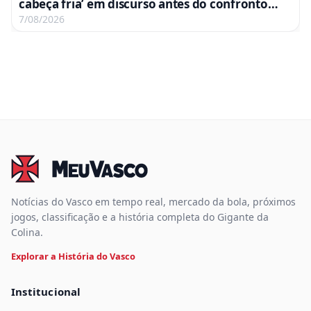
cabeça fria’ em discurso antes do confronto
com o Fluminense
7/08/2026
Notícias do Vasco em tempo real, mercado da bola, próximos
jogos, classificação e a história completa do Gigante da
Colina.
Explorar a História do Vasco
Institucional