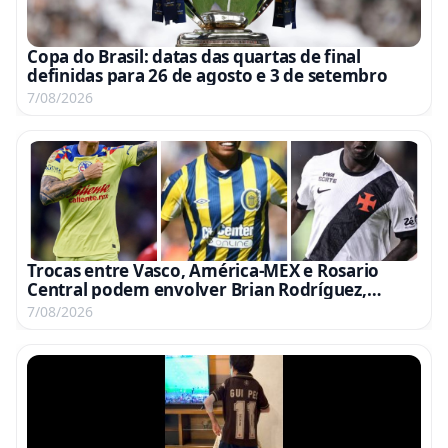
Copa do Brasil: datas das quartas de final
definidas para 26 de agosto e 3 de setembro
7/08/2026
Trocas entre Vasco, América-MEX e Rosario
Central podem envolver Brian Rodríguez,
Campaz e Marino
7/08/2026