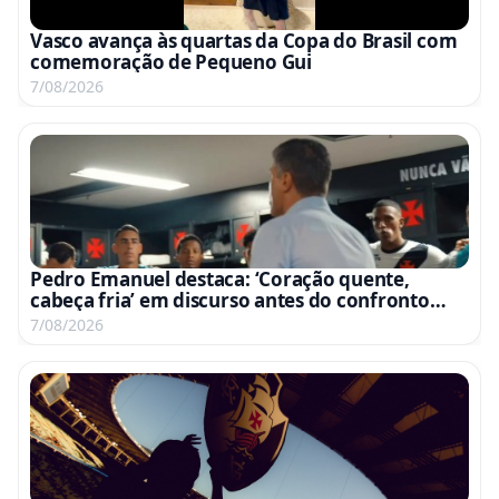
Vasco avança às quartas da Copa do Brasil com
comemoração de Pequeno Gui
7/08/2026
Pedro Emanuel destaca: ‘Coração quente,
cabeça fria’ em discurso antes do confronto
com o Fluminense
7/08/2026