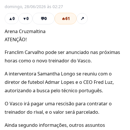
domingo, 28/06/2026 às 02:27
💬
0
🔥
61
↗
▲
0
▼
0
Arena Cruzmaltina
ATENÇÃO!
Franclim Carvalho pode ser anunciado nas próximas
horas como o novo treinador do Vasco.
A interventora Samantha Longo se reuniu com o
diretor de futebol Admar Lopes e o CEO Fred Luz,
autorizando a busca pelo técnico português.
O Vasco irá pagar uma rescisão para contratar o
treinador do rival, e o valor será parcelado.
Ainda segundo informações, outros assuntos