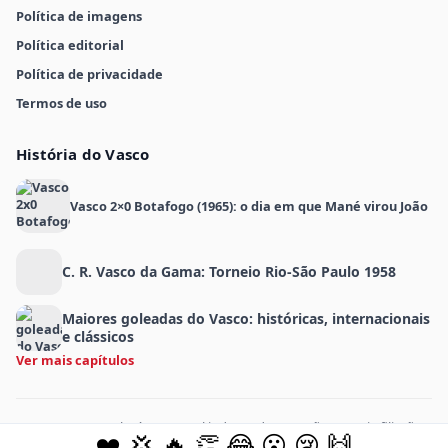
Política de imagens
Política editorial
Política de privacidade
Termos de uso
História do Vasco
Vasco 2×0 Botafogo (1965): o dia em que Mané virou João
C. R. Vasco da Gama: Torneio Rio-São Paulo 1958
Maiores goleadas do Vasco: históricas, internacionais
e clássicos
Ver mais capítulos
MeuVasco.com.br é um portal independente e não possui afiliação
❤️
💢
🔥
👏
😂
😮
😢
🙌
oficial com o Club de Regatas Vasco da Gama.