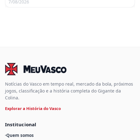
com o Fluminense
7/08/2026
Notícias do Vasco em tempo real, mercado da bola, próximos
jogos, classificação e a história completa do Gigante da
Colina.
Explorar a História do Vasco
Institucional
Quem somos