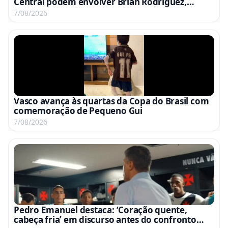
Central podem envolver Brian Rodríguez,
Campaz e Marino
7/08/2026
Vasco avança às quartas da Copa do Brasil com
comemoração de Pequeno Gui
7/08/2026
Pedro Emanuel destaca: ‘Coração quente,
cabeça fria’ em discurso antes do confronto