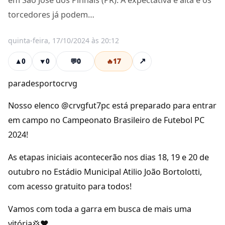
em São José dos Pinhais (PR). A expectativa é alta e os
torcedores já podem…
quinta-feira, 17/10/2024 às 20:12
💬
0
🔥
17
↗
▲
0
▼
0
paradesportocrvg
Nosso elenco @crvgfut7pc está preparado para entrar
em campo no Campeonato Brasileiro de Futebol PC
2024!
As etapas iniciais acontecerão nos dias 18, 19 e 20 de
outubro no Estádio Municipal Atilio João Bortolotti,
com acesso gratuito para todos!
Vamos com toda a garra em busca de mais uma
vitória💢❤️