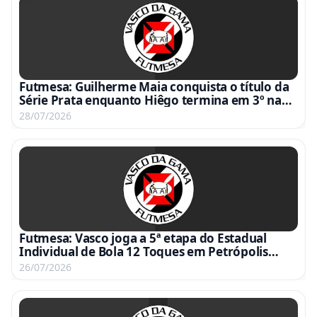
Futmesa: Guilherme Maia conquista o título da
Série Prata enquanto Hiêgo termina em 3º na
Série Ouro na 5ª etapa do Estadual de Bola 12
28/07/2026
Toques
Futmesa: Vasco joga a 5ª etapa do Estadual
Individual de Bola 12 Toques em Petrópolis
neste domingo
26/07/2026