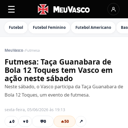
☰
Futebol
Futebol Feminino
Futebol Americano
Bas
›
MeuVasco
Futmesa
Futmesa: Taça Guanabara de
Bola 12 Toques tem Vasco em
ação neste sábado
Neste sábado, o Vasco participa da Taça Guanabara de
Bola 12 Toques, um evento de futmesa.
sexta-feira, 05/06/2026 às 19:13
💬
0
🔥
50
↗
▲
0
▼
0