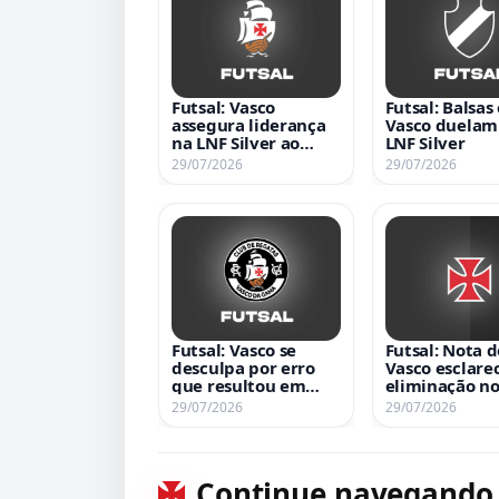
Futsal: Vasco
Futsal: Balsas 
assegura liderança
Vasco duelam
na LNF Silver ao
LNF Silver
derrotar Balsas por
29/07/2026
29/07/2026
6 a 3 na 1ª fase
Futsal: Vasco se
Futsal: Nota d
desculpa por erro
Vasco esclare
que resultou em
eliminação n
eliminação no
Carioca devid
29/07/2026
29/07/2026
Carioca
jogador irreg
Continue navegando