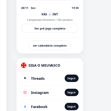
28/11 · Sex
19:30
VAS
INT
x
Campeonato Brasileiro
• São Januário
Ver pré-jogo completo
ver calendário completo
SIGA O MEUVASCO
Threads
Seguir
Instagram
Seguir
Facebook
Seguir