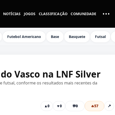
•••
NOTÍCIAS
JOGOS
CLASSIFICAÇÃO
COMUNIDADE
MAI
Futebol Americano
Base
Basquete
Futsal
o do Vasco na LNF Silver
de futsal, conforme os resultados mais recentes da
💬
0
🔥
57
↗
▲
0
▼
0