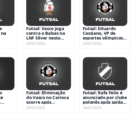
e
Futsal: Vasco joga
Futsal: Eduardo
 na
contra o Balsas na
Cassiano, VP de
LNF Silver nesta
esportes olímpicos,
quarta-feira às 20h
se desculpa por erro
29/07/2026
29/07/2026
no Maranhão
que resultou na
eliminação do Vasco
no Carioca
o
Futsal: Eliminação
Futsal: Rafa Felix é
ce
do Vasco no Carioca
anunciado por clube
o
ocorre após
polonês após saída
o a
escalação de
do Vasco
28/07/2026
28/07/2026
ular
jogador irregular