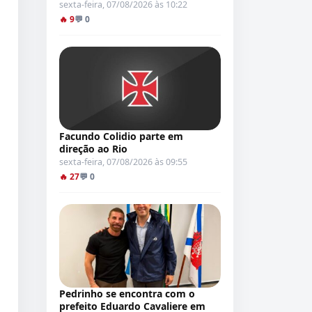
sexta-feira, 07/08/2026 às 10:22
🔥 9
💬 0
Facundo Colidio parte em
direção ao Rio
sexta-feira, 07/08/2026 às 09:55
🔥 27
💬 0
Pedrinho se encontra com o
prefeito Eduardo Cavaliere em