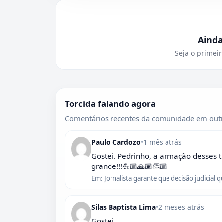
Aind
Seja o primeir
Torcida falando agora
Comentários recentes da comunidade em outr
Paulo Cardozo
•
1 mês atrás
Gostei. Pedrinho, a armação desses t
grande!!!💪🏼🙏🏽👏🏼
Em: Jornalista garante que decisão judicial 
Silas Baptista Lima
•
2 meses atrás
Gostei.