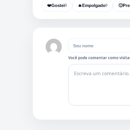
❤️
Gostei
0
🔥
Empolgado
0
🙂
Pre
Nome
Você pode comentar como visitan
Comentário