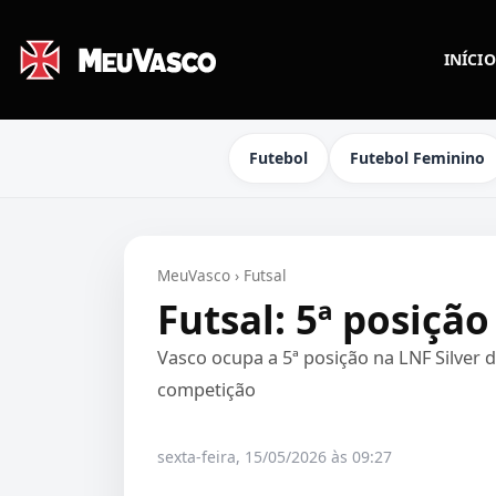
INÍCIO
Futebol
Futebol Feminino
MeuVasco
›
Futsal
Futsal: 5ª posiçã
Vasco ocupa a 5ª posição na LNF Silver 
competição
sexta-feira, 15/05/2026 às 09:27