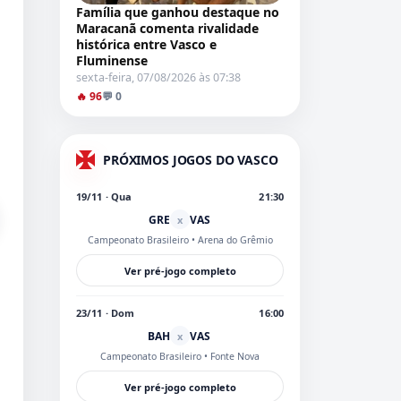
Família que ganhou destaque no
Maracanã comenta rivalidade
histórica entre Vasco e
Fluminense
sexta-feira, 07/08/2026 às 07:38
🔥 96
💬 0
PRÓXIMOS JOGOS DO VASCO
19/11 · Qua
21:30
GRE
VAS
x
Campeonato Brasileiro
• Arena do Grêmio
Ver pré-jogo completo
23/11 · Dom
16:00
BAH
VAS
x
Campeonato Brasileiro
• Fonte Nova
Ver pré-jogo completo