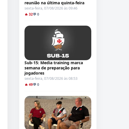
reunião na última quinta-feira
sexta-feira, 07/08/2026 às 09:46
🔥 32
💬 0
Sub-15: Media training marca
semana de preparação para
jogadores
sexta-feira, 07/08/2026 às 08:53
🔥 49
💬 0