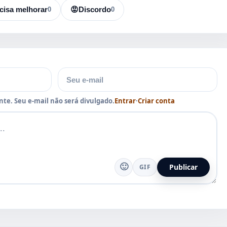
cisa melhorar
0
😡
Discordo
0
E-mail
te. Seu e-mail não será divulgado.
Entrar
·
Criar conta
🙂
Publicar
GIF