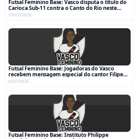
Futsal Feminino Base: Vasco disputa o título do
Carioca Sub-11 contra o Canto do Rio neste
sábado às 9h na Rua Bariri
10/07/2026
Futsal Feminino Base: Jogadoras do Vasco
recebem mensagem especial do cantor Filipe
Ret; assista ao vídeo
6/07/2026
Futsal Feminino Base: Instituto Philippe