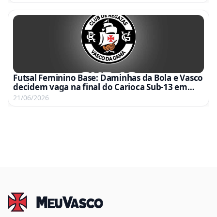
Futsal Feminino Base: Daminhas da Bola e Vasco
decidem vaga na final do Carioca Sub-13 em
jogo de volta da semifinal
21/06/2026