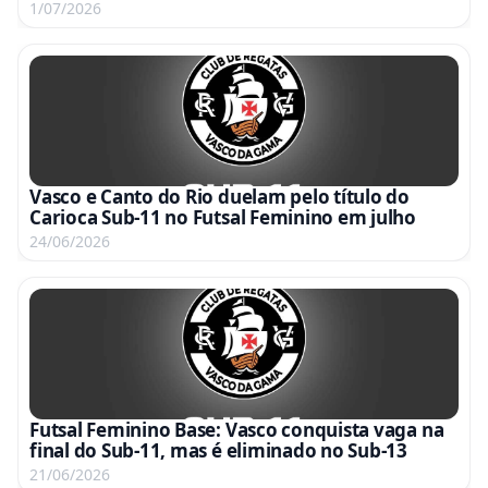
julho
1/07/2026
Vasco e Canto do Rio duelam pelo título do
Carioca Sub-11 no Futsal Feminino em julho
24/06/2026
Futsal Feminino Base: Vasco conquista vaga na
final do Sub-11, mas é eliminado no Sub-13
21/06/2026