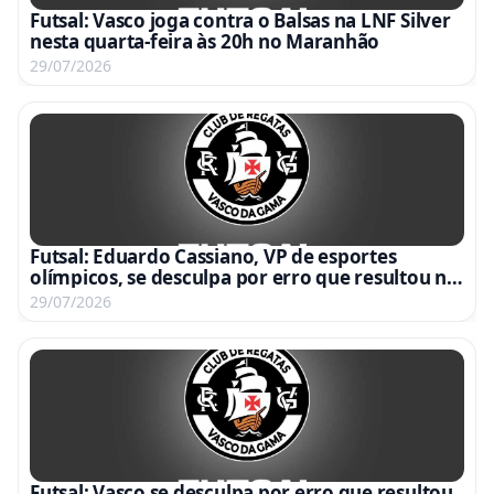
Futsal: Vasco joga contra o Balsas na LNF Silver
nesta quarta-feira às 20h no Maranhão
29/07/2026
Futsal: Eduardo Cassiano, VP de esportes
olímpicos, se desculpa por erro que resultou na
eliminação do Vasco no Carioca
29/07/2026
Futsal: Vasco se desculpa por erro que resultou