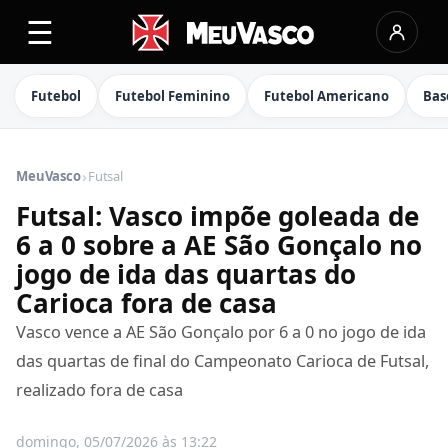
☰
Futebol
Futebol Feminino
Futebol Americano
Bas
›
MeuVasco
Futsal
Futsal: Vasco impõe goleada de
6 a 0 sobre a AE São Gonçalo no
jogo de ida das quartas do
Carioca fora de casa
Vasco vence a AE São Gonçalo por 6 a 0 no jogo de ida
das quartas de final do Campeonato Carioca de Futsal,
realizado fora de casa
domingo, 05/07/2026 às 13:22