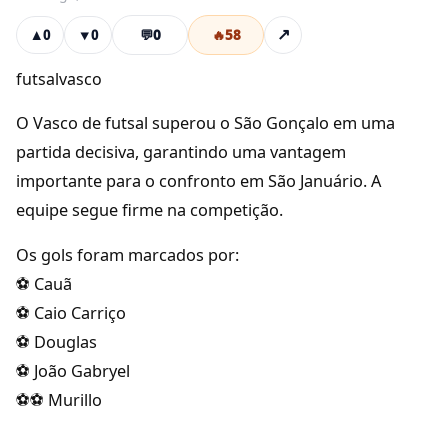
💬
0
🔥
58
↗
▲
0
▼
0
futsalvasco
O Vasco de futsal superou o São Gonçalo em uma
partida decisiva, garantindo uma vantagem
importante para o confronto em São Januário. A
equipe segue firme na competição.
Os gols foram marcados por:
⚽️ Cauã
⚽️ Caio Carriço
⚽️ Douglas
⚽️ João Gabryel
⚽️⚽️ Murillo